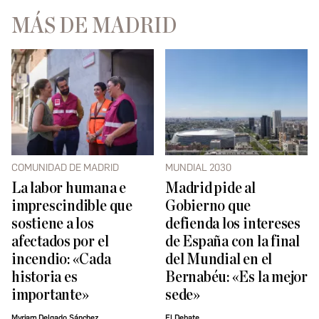
MÁS DE MADRID
COMUNIDAD DE MADRID
MUNDIAL 2030
La labor humana e
Madrid pide al
imprescindible que
Gobierno que
sostiene a los
defienda los intereses
afectados por el
de España con la final
incendio: «Cada
del Mundial en el
historia es
Bernabéu: «Es la mejor
importante»
sede»
Myriam Delgado Sánchez
El Debate