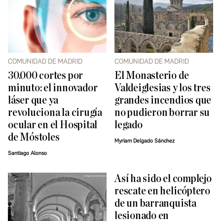
COMUNIDAD DE MADRID
COMUNIDAD DE MADRID
30.000 cortes por
El Monasterio de
minuto: el innovador
Valdeiglesias y los tres
láser que ya
grandes incendios que
revoluciona la cirugía
no pudieron borrar su
ocular en el Hospital
legado
de Móstoles
Myriam Delgado Sánchez
Santiago Alonso
Así ha sido el complejo
rescate en helicóptero
de un barranquista
lesionado en