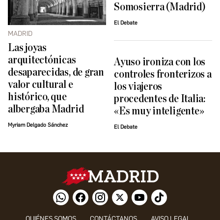
Somosierra (Madrid)
El Debate
MADRID
Las joyas
arquitectónicas
Ayuso ironiza con los
desaparecidas, de gran
controles fronterizos a
valor cultural e
los viajeros
histórico, que
procedentes de Italia:
albergaba Madrid
«Es muy inteligente»
Myriam Delgado Sánchez
El Debate
QUIÉNES SOMOS
CONTÁCTANOS
AVISO LEGAL