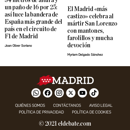
54 metros de altura y
un paño de 16 por 25:
El Madrid «más
así luce la bandera de
castizo» celebra al
España más grande del
mártir San Lorenzo
país en el circuito de
con mantones,
F1 de Madrid
farolillos y mucha
devoción
Joan Oliver Soriano
Myriam Delgado Sánchez
QUIÉNES SOMOS
CONTÁCTANOS
AVISO LEGAL
POLÍTICA DE PRIVACIDAD
POLÍTICA DE COOKIES
© 2021 eldebate.com