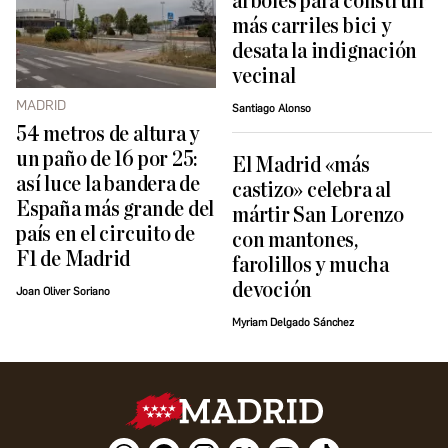
árboles para construir
más carriles bici y
desata la indignación
vecinal
MADRID
Santiago Alonso
54 metros de altura y
un paño de 16 por 25:
El Madrid «más
así luce la bandera de
castizo» celebra al
España más grande del
mártir San Lorenzo
país en el circuito de
con mantones,
F1 de Madrid
farolillos y mucha
devoción
Joan Oliver Soriano
Myriam Delgado Sánchez