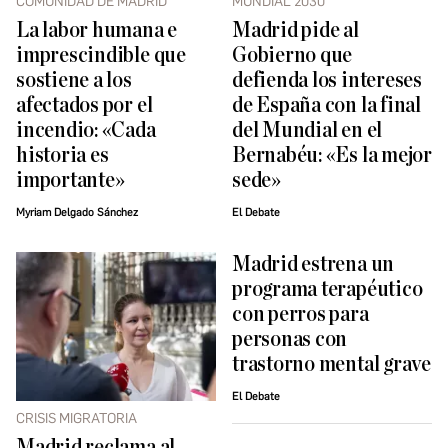
COMUNIDAD DE MADRID
MUNDIAL 2030
La labor humana e
Madrid pide al
imprescindible que
Gobierno que
sostiene a los
defienda los intereses
afectados por el
de España con la final
incendio: «Cada
del Mundial en el
historia es
Bernabéu: «Es la mejor
importante»
sede»
Myriam Delgado Sánchez
El Debate
Madrid estrena un
programa terapéutico
con perros para
personas con
trastorno mental grave
El Debate
CRISIS MIGRATORIA
Madrid reclama al