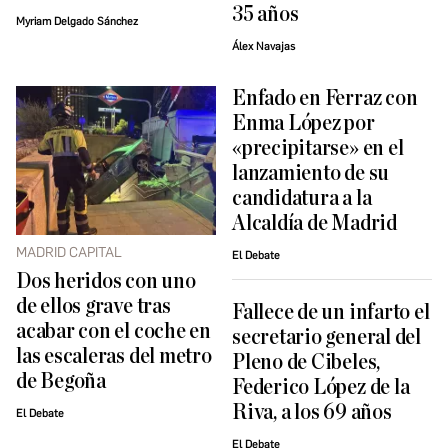
35 años
Myriam Delgado Sánchez
Álex Navajas
Enfado en Ferraz con
Enma López por
«precipitarse» en el
lanzamiento de su
candidatura a la
Alcaldía de Madrid
MADRID CAPITAL
El Debate
Dos heridos con uno
de ellos grave tras
Fallece de un infarto el
acabar con el coche en
secretario general del
las escaleras del metro
Pleno de Cibeles,
de Begoña
Federico López de la
Riva, a los 69 años
El Debate
El Debate