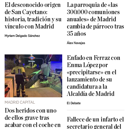
El desconocido origen
La parroquia de «las
de San Cayetano:
300.000 comuniones
historia, tradición y su
anuales» de Madrid
vínculo con Madrid
cambia de párroco tras
35 años
Myriam Delgado Sánchez
Álex Navajas
Enfado en Ferraz con
Enma López por
«precipitarse» en el
lanzamiento de su
candidatura a la
Alcaldía de Madrid
MADRID CAPITAL
El Debate
Dos heridos con uno
de ellos grave tras
Fallece de un infarto el
acabar con el coche en
secretario general del