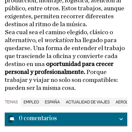
producción, montaje, logística, atención al
público, entre otros. Estos trabajos, aunque
exigentes, permiten recorrer diferentes
destinos al ritmo de la música.
Sea cual sea el camino elegido, clásico o
alternativo, el
workation
ha llegado para
quedarse. Una forma de entender el trabajo
que trasciende la oficina y convierte cada
destino en una
oportunidad para crecer
personal y profesionalmente.
Porque
trabajar y viajar no solo son compatibles:
pueden ser la misma cosa.
TEMAS
EMPLEO
ESPAÑA
ACTUALIDAD DE VIAJES
AEROLÍ
0
comentarios