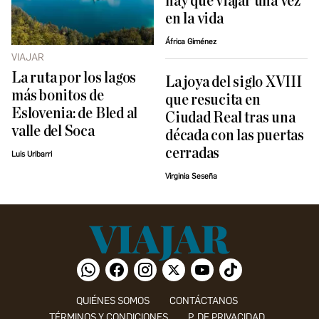
hay que viajar una vez
en la vida
África Giménez
VIAJAR
La ruta por los lagos
La joya del siglo XVIII
más bonitos de
que resucita en
Eslovenia: de Bled al
Ciudad Real tras una
valle del Soca
década con las puertas
cerradas
Luis Uribarri
Virginia Seseña
QUIÉNES SOMOS
CONTÁCTANOS
TÉRMINOS Y CONDICIONES
P. DE PRIVACIDAD