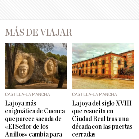
MÁS DE VIAJAR
CASTILLA-LA MANCHA
CASTILLA-LA MANCHA
La joya más
La joya del siglo XVIII
enigmática de Cuenca
que resucita en
que parece sacada de
Ciudad Real tras una
«El Señor de los
década con las puertas
Anillos» cambia para
cerradas