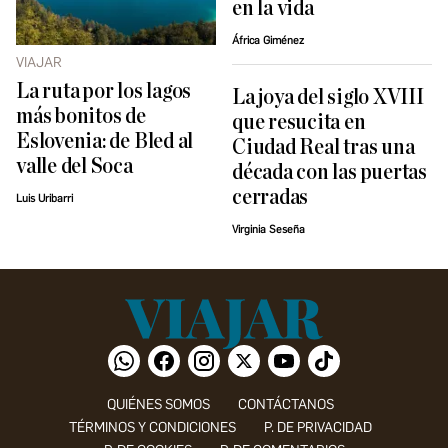
en la vida
África Giménez
VIAJAR
La ruta por los lagos
La joya del siglo XVIII
más bonitos de
que resucita en
Eslovenia: de Bled al
Ciudad Real tras una
valle del Soca
década con las puertas
cerradas
Luis Uribarri
Virginia Seseña
QUIÉNES SOMOS
CONTÁCTANOS
TÉRMINOS Y CONDICIONES
P. DE PRIVACIDAD