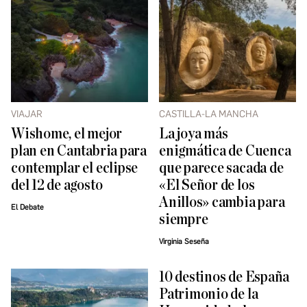
VIAJAR
CASTILLA-LA MANCHA
Wishome, el mejor
La joya más
plan en Cantabria para
enigmática de Cuenca
contemplar el eclipse
que parece sacada de
del 12 de agosto
«El Señor de los
Anillos» cambia para
El Debate
siempre
Virginia Seseña
10 destinos de España
Patrimonio de la