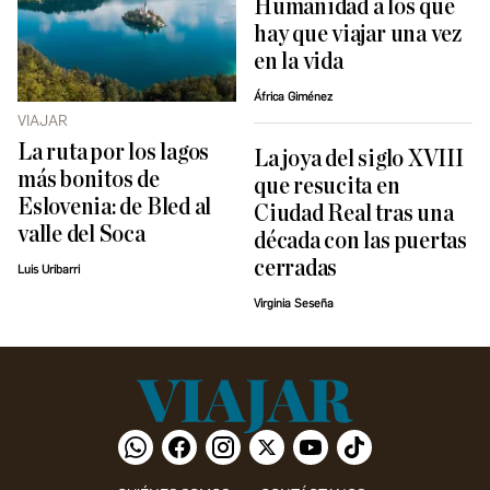
Humanidad a los que
hay que viajar una vez
en la vida
África Giménez
VIAJAR
La ruta por los lagos
La joya del siglo XVIII
más bonitos de
que resucita en
Eslovenia: de Bled al
Ciudad Real tras una
valle del Soca
década con las puertas
cerradas
Luis Uribarri
Virginia Seseña