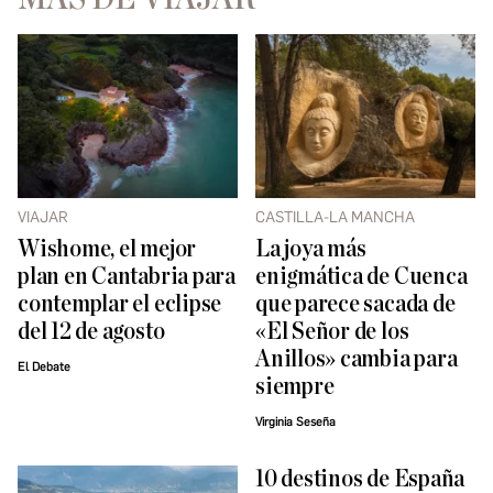
VIAJAR
CASTILLA-LA MANCHA
Wishome, el mejor
La joya más
plan en Cantabria para
enigmática de Cuenca
contemplar el eclipse
que parece sacada de
del 12 de agosto
«El Señor de los
Anillos» cambia para
El Debate
siempre
Virginia Seseña
10 destinos de España