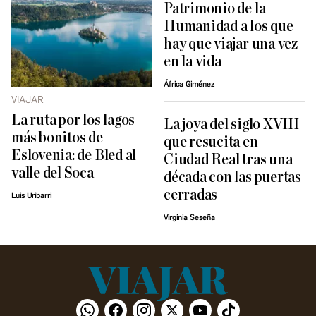
Patrimonio de la
Humanidad a los que
hay que viajar una vez
en la vida
África Giménez
VIAJAR
La ruta por los lagos
La joya del siglo XVIII
más bonitos de
que resucita en
Eslovenia: de Bled al
Ciudad Real tras una
valle del Soca
década con las puertas
cerradas
Luis Uribarri
Virginia Seseña