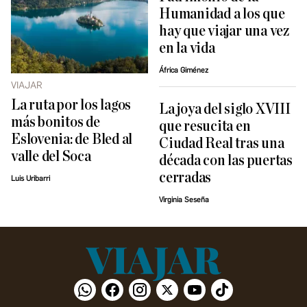
Humanidad a los que
hay que viajar una vez
en la vida
África Giménez
VIAJAR
La ruta por los lagos
La joya del siglo XVIII
más bonitos de
que resucita en
Eslovenia: de Bled al
Ciudad Real tras una
valle del Soca
década con las puertas
cerradas
Luis Uribarri
Virginia Seseña