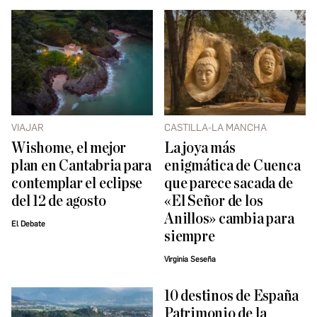
VIAJAR
CASTILLA-LA MANCHA
Wishome, el mejor
La joya más
plan en Cantabria para
enigmática de Cuenca
contemplar el eclipse
que parece sacada de
del 12 de agosto
«El Señor de los
Anillos» cambia para
El Debate
siempre
Virginia Seseña
10 destinos de España
Patrimonio de la