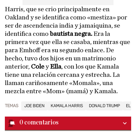
Harris, que se crio principalmente en
Oakland y se identifica como «mestiza» por
ser de ascendencia india y jamaiquina, se
identifica como
bautista negra.
Era la
primera vez que ella se casaba, mientras que
para Emhoff era su segundo enlace. De
hecho, tuvo dos hijos en un matrimonio
anterior,
Cole
y
Ella
, con los que Kamala
tiene una relación cercana y estrecha. La
llaman cariñosamente «Momala», una
mezcla entre «Mom» (mamá) y Kamala.
TEMAS
JOE BIDEN
KAMALA HARRIS
DONALD TRUMP
ELEC
0
comentarios