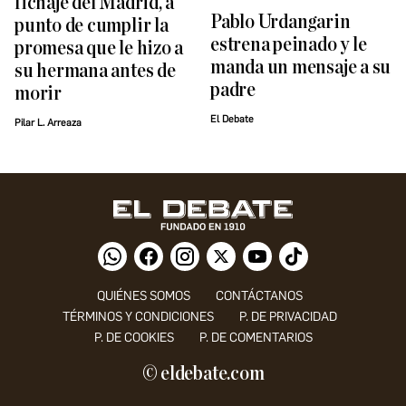
fichaje del Madrid, a
Pablo Urdangarin
punto de cumplir la
estrena peinado y le
promesa que le hizo a
manda un mensaje a su
su hermana antes de
padre
morir
El Debate
Pilar L. Arreaza
QUIÉNES SOMOS
CONTÁCTANOS
TÉRMINOS Y CONDICIONES
P. DE PRIVACIDAD
P. DE COOKIES
P. DE COMENTARIOS
© eldebate.com