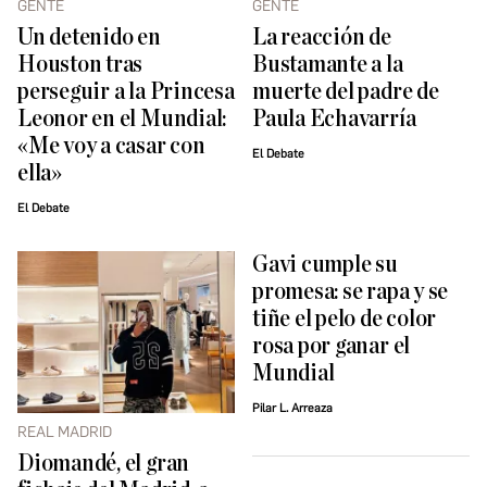
GENTE
GENTE
Un detenido en
La reacción de
Houston tras
Bustamante a la
perseguir a la Princesa
muerte del padre de
Leonor en el Mundial:
Paula Echavarría
«Me voy a casar con
El Debate
ella»
El Debate
Gavi cumple su
promesa: se rapa y se
tiñe el pelo de color
rosa por ganar el
Mundial
Pilar L. Arreaza
REAL MADRID
Diomandé, el gran