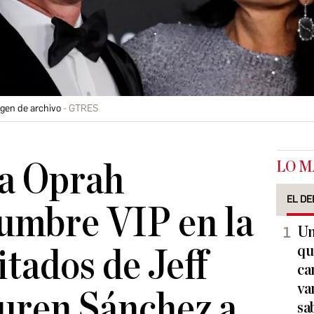
gen de archivo
GTRES
LO M
a Oprah
EL DE
umbre VIP en la
Un
qu
vitados de Jeff
ca
va
uren Sánchez a
sa