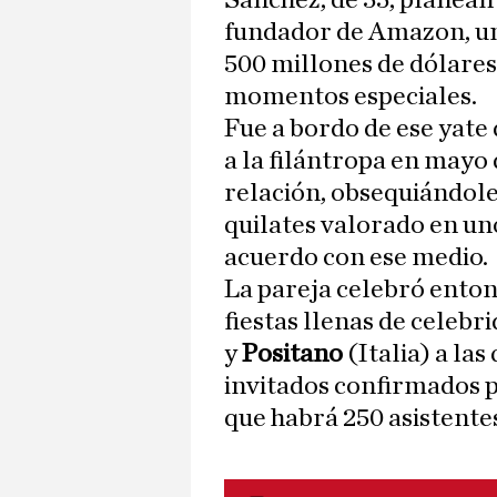
Sánchez, de 55, planean 
fundador de Amazon, u
500 millones de dólares
momentos especiales.
Fue a bordo de ese yat
a la filántropa en mayo 
relación, obsequiándole
quilates valorado en uno
acuerdo con ese medio.
La pareja celebró enton
fiestas llenas de celebr
y
Positano
(Italia) a las
invitados confirmados pa
que habrá 250 asistente