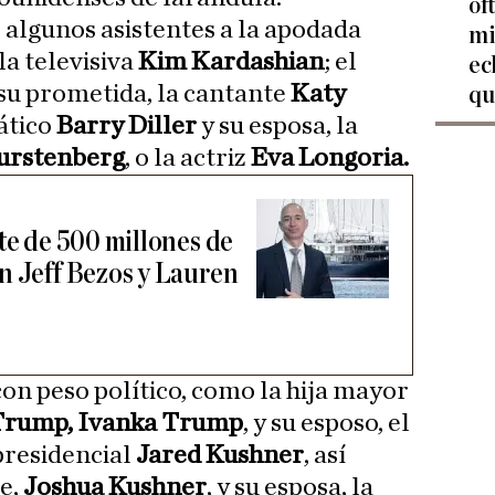
of
algunos asistentes a la apodada
mi
la televisiva
Kim Kardashian
; el
ec
su prometida, la cantante
Katy
qu
ático
Barry Diller
y su esposa, la
urstenberg
, o la actriz
Eva Longoria.
te de 500 millones de
n Jeff Bezos y Lauren
on peso político, como la hija mayor
Trump, Ivanka Trump
, y su esposo, el
presidencial
Jared Kushner
, así
e,
Joshua Kushner
, y su esposa, la