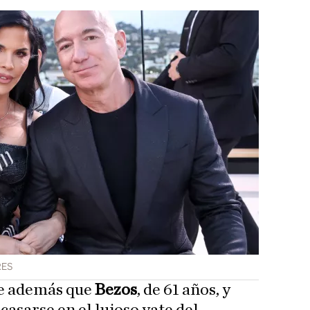
RES
e además que
Bezos
, de 61 años, y