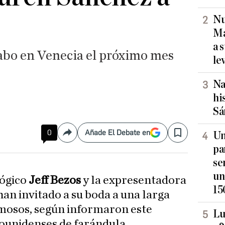
Nu
Ma
a 
cabo en Venecia el próximo mes
le
Na
hi
Sá
0
Añade El Debate en
Un
Compartir
Save
pa
se
un
lógico
Jeff Bezos
y la expresentadora
15
han invitado a su boda a una larga
famosos, según informaron este
Lu
ounidenses de farándula.