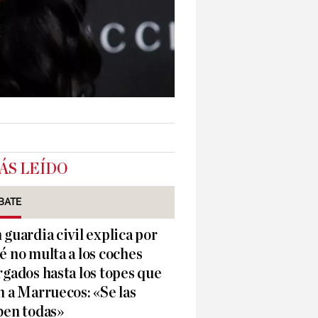
ÁS LEÍDO
BATE
 guardia civil explica por
é no multa a los coches
rgados hasta los topes que
n a Marruecos: «Se las
ben todas»