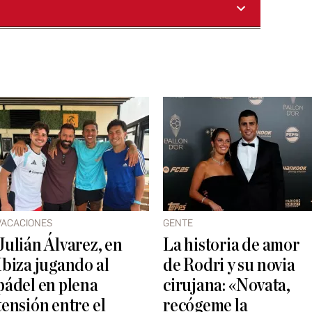
VACACIONES
GENTE
Julián Álvarez, en
La historia de amor
Ibiza jugando al
de Rodri y su novia
pádel en plena
cirujana: «Novata,
tensión entre el
recógeme la