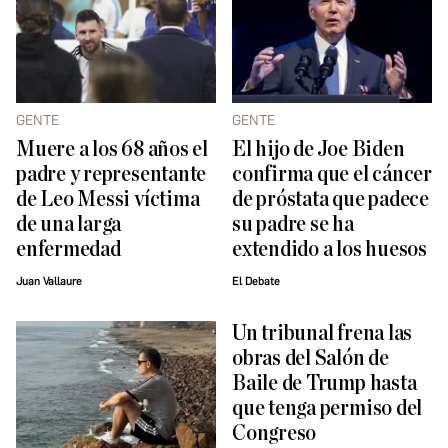
GENTE
GENTE
Muere a los 68 años el
El hijo de Joe Biden
padre y representante
confirma que el cáncer
de Leo Messi víctima
de próstata que padece
de una larga
su padre se ha
enfermedad
extendido a los huesos
Juan Vallaure
El Debate
Un tribunal frena las
obras del Salón de
Baile de Trump hasta
que tenga permiso del
Congreso