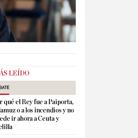
ÁS LEÍDO
BATE
r qué el Rey fue a Paiporta,
amuz o a los incendios y no
ede ir ahora a Ceuta y
lilla