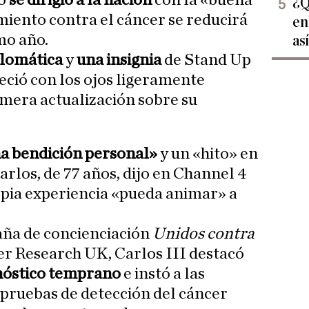
do
se dirigió a la nación
con la «buena
¿Q
amiento contra el cáncer se reducirá
en
mo año.
as
plomática
y
una insignia
de Stand Up
eció con los ojos ligeramente
imera actualización sobre su
a bendición personal»
y un «hito» en
arlos, de 77 años, dijo en Channel 4
opia experiencia «pueda animar» a
ña de concienciación
Unidos contra
r Research UK, Carlos III destacó
nóstico temprano
e instó a las
s pruebas de detección del cáncer