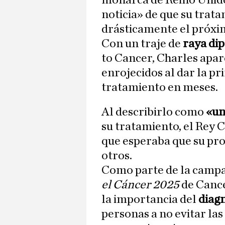
monarca de Reino Uni
noticia» de que su trat
drásticamente el próxi
Con un traje de
raya di
to Cancer, Charles apar
enrojecidos al dar la pr
tratamiento en meses.
Al describirlo como
«un
su tratamiento, el Rey C
que esperaba que su pr
otros.
Como parte de la campa
el Cáncer 2025
de Cance
la importancia del
diag
personas a no evitar la