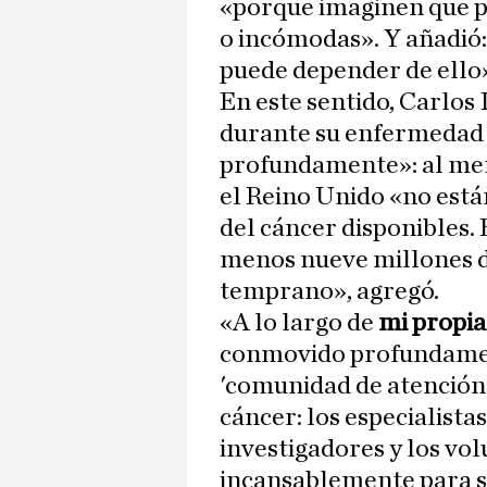
«porque imaginen que p
o incómodas». Y añadió: 
puede depender de ello
En este sentido, Carlos
durante su enfermedad 
profundamente»: al m
el Reino Unido «no están
del cáncer disponibles. 
menos nueve millones d
temprano», agregó.
«A lo largo de
mi propia
conmovido profundament
'comunidad de atención'
cáncer: los especialista
investigadores y los vo
incansablemente para sa