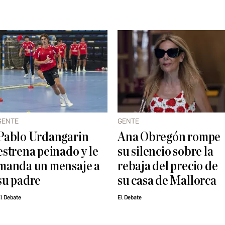
GENTE
GENTE
Pablo Urdangarin
Ana Obregón rompe
estrena peinado y le
su silencio sobre la
manda un mensaje a
rebaja del precio de
su padre
su casa de Mallorca
l Debate
El Debate