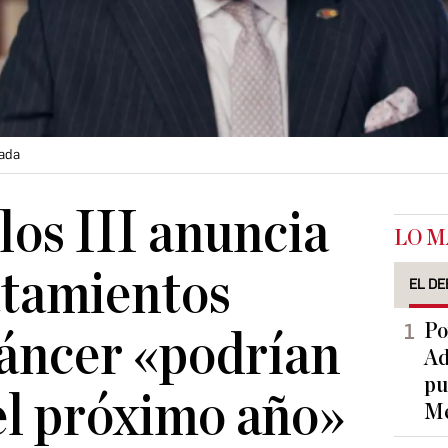
sada
los III anuncia
LO M
atamientos
EL DE
Po
cáncer «podrían
Ad
pu
el próximo año»
Me