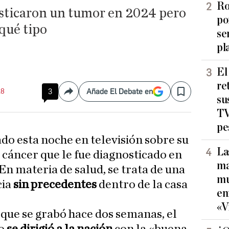
Ro
sticaron un tumor en 2024 pero
po
qué tipo
se
pl
El
re
18
3
Añade El Debate en
Compartir
Save
su
TV
pe
ado esta noche en televisión sobre su
La
 cáncer que le fue diagnosticado en
ma
 En materia de salud, se trata de una
mu
cia
sin precedentes
dentro de la casa
en
«V
que se grabó hace dos semanas, el