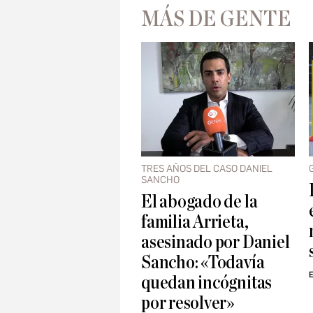
MÁS DE GENTE
TRES AÑOS DEL CASO DANIEL
SANCHO
El abogado de la
familia Arrieta,
asesinado por Daniel
Sancho: «Todavía
E
quedan incógnitas
por resolver»