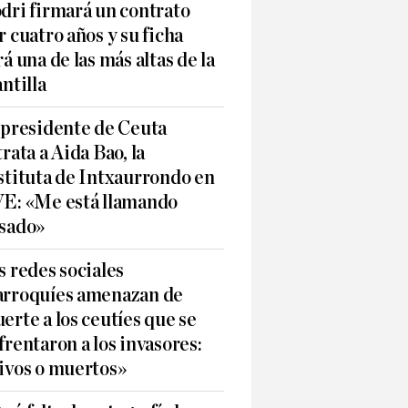
dri firmará un contrato
r cuatro años y su ficha
rá una de las más altas de la
antilla
 presidente de Ceuta
trata a Aida Bao, la
stituta de Intxaurrondo en
E: «Me está llamando
sado»
s redes sociales
rroquíes amenazan de
erte a los ceutíes que se
frentaron a los invasores:
ivos o muertos»