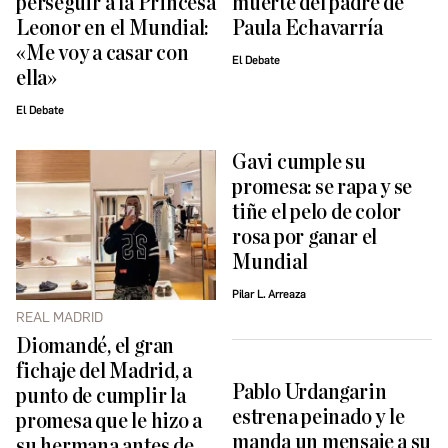
perseguir a la Princesa
muerte del padre de
Leonor en el Mundial:
Paula Echavarría
«Me voy a casar con
El Debate
ella»
El Debate
Gavi cumple su
promesa: se rapa y se
tiñe el pelo de color
rosa por ganar el
Mundial
Pilar L. Arreaza
REAL MADRID
Diomandé, el gran
fichaje del Madrid, a
Pablo Urdangarin
punto de cumplir la
estrena peinado y le
promesa que le hizo a
manda un mensaje a su
su hermana antes de