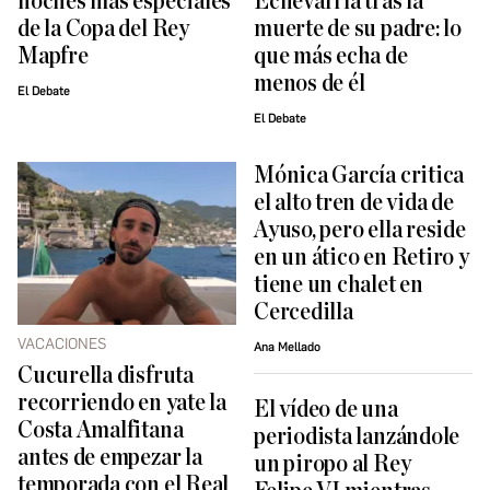
noches más especiales
Echevarría tras la
de la Copa del Rey
muerte de su padre: lo
Mapfre
que más echa de
menos de él
El Debate
El Debate
Mónica García critica
el alto tren de vida de
Ayuso, pero ella reside
en un ático en Retiro y
tiene un chalet en
Cercedilla
VACACIONES
Ana Mellado
Cucurella disfruta
recorriendo en yate la
El vídeo de una
Costa Amalfitana
periodista lanzándole
antes de empezar la
un piropo al Rey
temporada con el Real