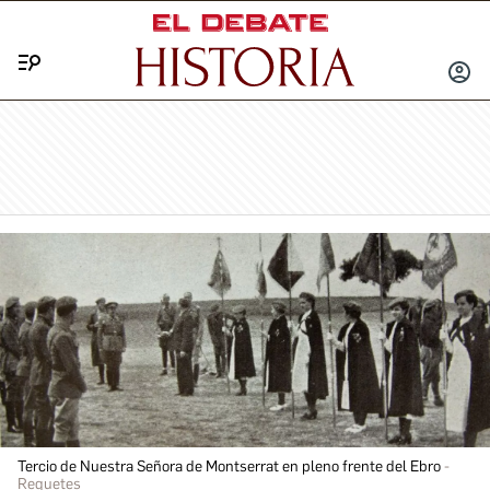
Menú
INICIA
SESIÓ
Tercio de Nuestra Señora de Montserrat en pleno frente del Ebro
Requetes