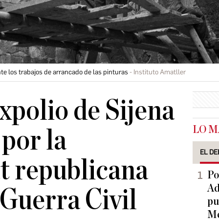
te los trabajos de arrancado de las pinturas
Instituto Amatller
expolio de Sijena
LO M
 por la
EL DE
t republicana
Po
Ad
 Guerra Civil
pu
Me