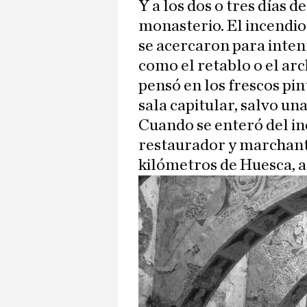
Y a los dos o tres días d
monasterio. El incendio
se acercaron para inten
como el retablo o el arc
pensó en los frescos pin
sala capitular, salvo un
Cuando se enteró del inc
restaurador y marchante
kilómetros de Huesca,