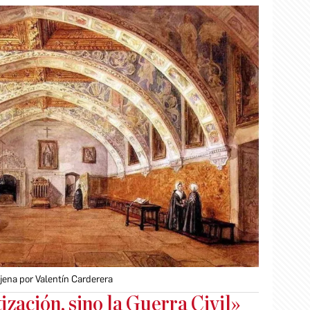
ijena por Valentín Carderera
zación, sino la Guerra Civil»