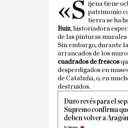
«S
ijena tiene oc
patrimonio c
tierra se ha 
Ruiz
, historiadora espe
de las pinturas murales
Sin embargo, durante la
arrancados de los muro
cuadrados de frescos
qu
desperdigados en museo
de Cataluña, o, en much
destruidos.
Duro revés para el sep
Supremo confirma que 
deben volver a Aragó
El Debate