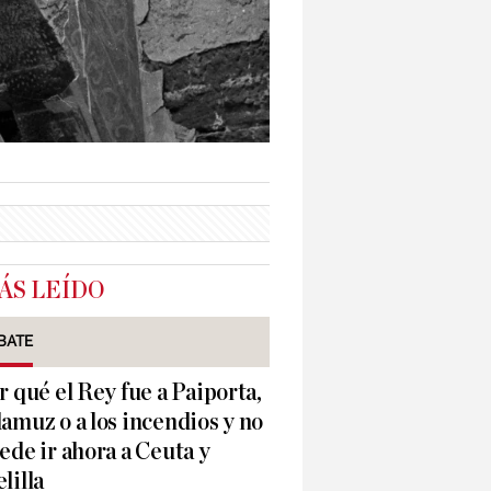
ÁS LEÍDO
BATE
r qué el Rey fue a Paiporta,
amuz o a los incendios y no
ede ir ahora a Ceuta y
lilla