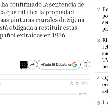
ha confirmado la sentencia de
Ro
a que ratifica la propiedad
po
osas pinturas murales de Sijena
se
tá obligada a restituir estas
pl
spañol extraídas en 1936
El
re
su
TV
22
Añade El Debate en
pe
Compartir
Save
¿Q
en
as
La