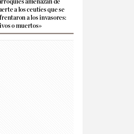
rroquíes amenazan de
erte a los ceutíes que se
frentaron a los invasores:
ivos o muertos»