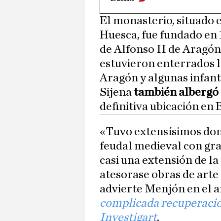
El monasterio, situado 
Huesca, fue fundado en 
de Alfonso II de Aragón
estuvieron enterrados l
Aragón y algunas infant
Sijena
también albergó 
definitiva ubicación en 
«Tuvo extensísimos domi
feudal medieval con gran
casi una extensión de la
atesorase obras de arte 
advierte Menjón en el a
complicada recuperació
Investigart
.