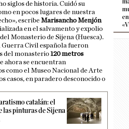
ma
ho siglos de historia. Cuidó su
mu
omo en pocos lugares de nuestra
en
hecho», escribe
Marisancho Menjón
«V
cializada en el salvamento y expolio
 del Monasterio de Sijena (Huesca).
 Guerra Civil española fueron
s del monasterio
120 metros
e ahora se encuentran
s como el Museo Nacional de Arte
os casos, en paradero desconocido o
aratismo catalán: el
las pinturas de Sijena
n