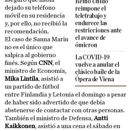
Reino Unido
dejado su teléfono
reimpone el
móvil en su residencia
teletrabajo y
endurece las
y, por ello, no recibió la
restricciones ante
recomendación.
el avance de
El caso de Sanna Marin
ómicron
no es el único que
salpica al gobierno
La COVID-19
finés. Según
CNN
, el
vuelve a anular el
ministro de Economía,
clásico baile de la
Mika Lintila
, asistió a
Ópera de Viena
un partido de fútbol
entre Finlandia y Letonia el domingo a pesar
de haber sido advertido de que debía
abstenerse de contactar con otras personas.
También el ministro de Defensa,
Antti
Kaikkonen
, asistió a una cena el sábado en