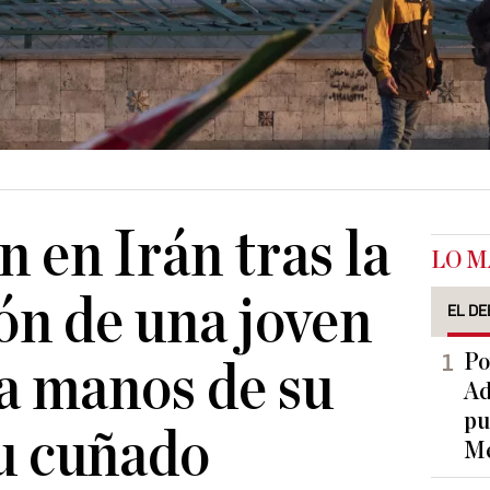
 en Irán tras la
LO M
ón de una joven
EL DE
Po
 a manos de su
Ad
pu
u cuñado
Me