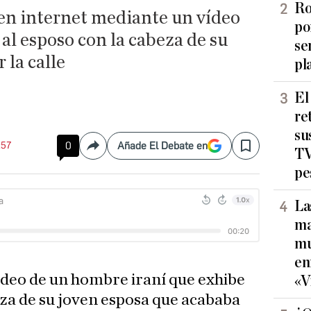
Ro
 en internet mediante un vídeo
po
 al esposo con la cabeza de su
se
 la calle
pl
El
re
su
:57
0
Añade El Debate en
Compartir
Save
TV
pe
La
ma
mu
en
video de un hombre iraní que exhibe
«V
beza de su joven esposa que acababa