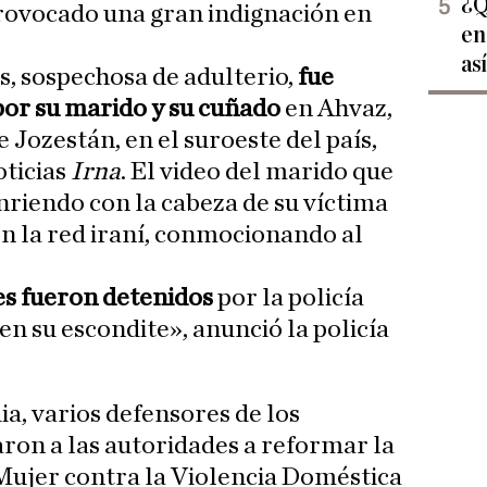
¿Q
provocado una gran indignación en
en
as
os, sospechosa de adulterio,
fue
por su marido y su cuñado
en Ahvaz,
e Jozestán, en el suroeste del país,
oticias
Irna
. El video del marido que
onriendo con la cabeza de su víctima
n la red iraní, conmocionando al
s fueron detenidos
por la policía
n su escondite», anunció la policía
ia, varios defensores de los
on a las autoridades a reformar la
 Mujer contra la Violencia Doméstica