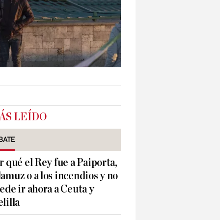
ÁS LEÍDO
BATE
r qué el Rey fue a Paiporta,
amuz o a los incendios y no
ede ir ahora a Ceuta y
lilla