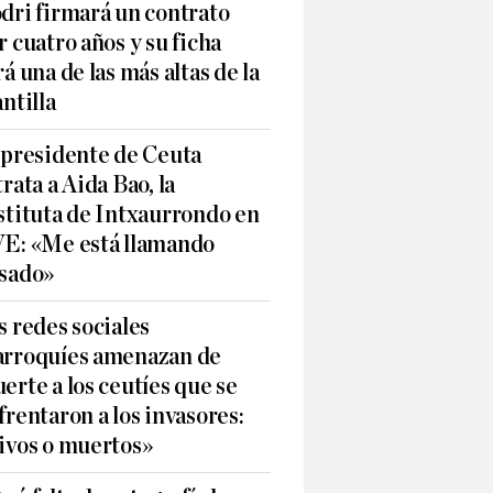
dri firmará un contrato
r cuatro años y su ficha
rá una de las más altas de la
antilla
 presidente de Ceuta
trata a Aida Bao, la
stituta de Intxaurrondo en
E: «Me está llamando
sado»
s redes sociales
rroquíes amenazan de
erte a los ceutíes que se
frentaron a los invasores:
ivos o muertos»