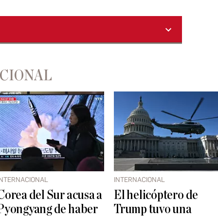
ACIONAL
INTERNACIONAL
INTERNACIONAL
Corea del Sur acusa a
El helicóptero de
Pyongyang de haber
Trump tuvo una