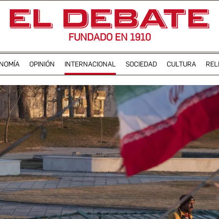
FUNDADO EN 1910
NOMÍA
OPINIÓN
INTERNACIONAL
SOCIEDAD
CULTURA
REL