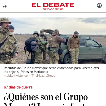
FUNDADO EN 1910
Menú
INICIA
SESIÓ
Reclutas del Grupo Mozart que serán entrenados para «reemplazar
las bajas sufridas en Mariúpol»
mobile.twitter.com/TheMozartGroup
67 días de guerra
¿Quiénes son el Grupo