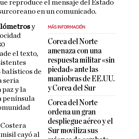
ue reproduce el mensaje del Estado
surcoreano en un comunicado.
ilómetros
y
MÁS INFORMACIÓN
locidad
Corea del Norte
30
amenaza con una
de el texto,
respuesta militar «sin
sistentes
piedad» ante las
 balísticos de
maniobras de EE.UU.
 seria
y Corea del Sur
 paz y la
a península
Corea del Norte
comunidad
ordena un gran
despliegue aéreo y el
a Costera
Sur moviliza sus
 misil cayó al