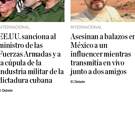
INTERNACIONAL
INTERNACIONAL
EE.UU. sanciona al
Asesinan a balazos e
ministro de las
México a un
Fuerzas Armadas y a
influencer mientras
la cúpula de la
transmitía en vivo
industria militar de la
junto a dos amigos
dictadura cubana
El Debate
l Debate