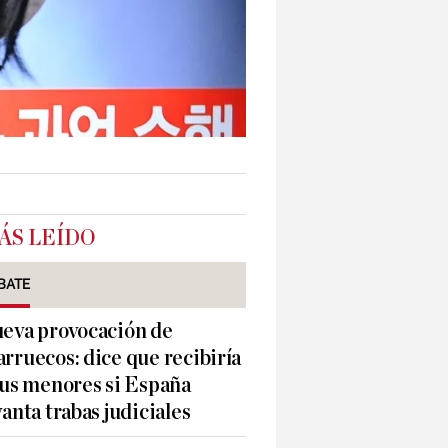
ÁS LEÍDO
BATE
eva provocación de
rruecos: dice que recibiría
sus menores si España
vanta trabas judiciales