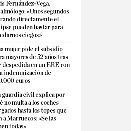
is Fernández-Vega,
talmólogo: «Unos segundos
rando directamente el
lipse pueden bastar para
edarnos ciegos»
a mujer pide el subsidio
ra mayores de 52 años tras
r despedida en un ERE con
a indemnización de
0.000 euros
 guardia civil explica por
é no multa a los coches
rgados hasta los topes que
n a Marruecos: «Se las
ben todas»