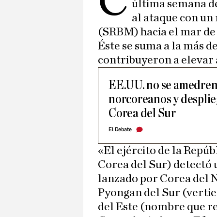
C
última semana de
al ataque con un 
(SRBM) hacia el mar de
Éste se suma a la más d
contribuyeron a elevar 
EE.UU. no se amedrent
norcoreanos y despli
Corea del Sur
El Debate
«El ejército de la Repúb
Corea del Sur) detectó u
lanzado por Corea del 
Pyongan del Sur (vertien
del Este (nombre que re