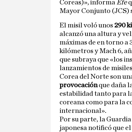
Coreas)», informa
Efe
q
Mayor Conjunto (JCS) 
El misil voló unos
290 k
alcanzó una altura y ve
máximas de en torno a 
kilómetros y Mach 6, aña
que subraya que «los in
lanzamientos de misiles
Corea del Norte son una
provocación
que daña la
estabilidad tanto para l
coreana como para la 
internacional».
Por su parte, la Guardi
japonesa notificó que el