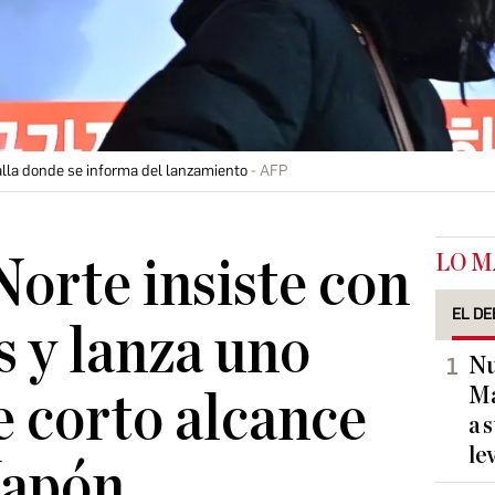
lla donde se informa del lanzamiento
AFP
LO M
Norte insiste con
EL DE
s y lanza uno
Nu
Ma
e corto alcance
a 
le
Japón