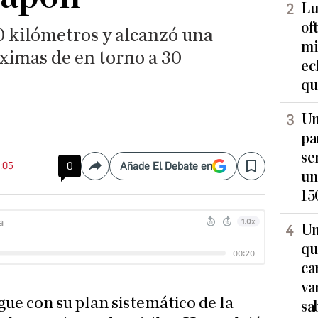
Lu
of
0 kilómetros y alcanzó una
mi
ximas de en torno a 30
ec
qu
Un
pa
se
1:05
0
Añade El Debate en
Compartir
Save
un
15
Un
qu
ca
va
gue con su plan sistemático de la
sa