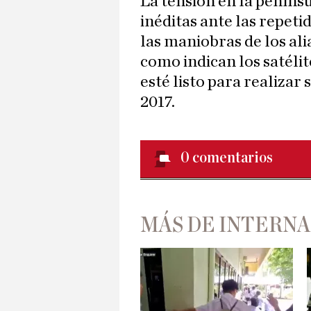
La tensión en la peníns
inéditas ante las repet
las maniobras de los alia
como indican los satéli
esté listo para realiza
2017.
0
comentarios
MÁS DE INTERN