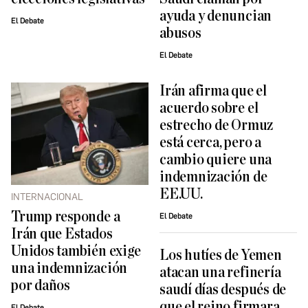
ayuda y denuncian
El Debate
abusos
El Debate
Irán afirma que el
acuerdo sobre el
estrecho de Ormuz
está cerca, pero a
cambio quiere una
indemnización de
EE.UU.
INTERNACIONAL
Trump responde a
El Debate
Irán que Estados
Unidos también exige
Los hutíes de Yemen
una indemnización
atacan una refinería
por daños
saudí días después de
que el reino firmara
El Debate