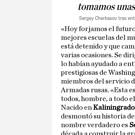
tomamos unas
Sergey Cherkasov tras ent
«Hoy forjamos el futuro
mejores escuelas del mu
está detenido y que camb
varias ocasiones. Se dir
lo habían ayudado a ent
prestigiosas de Washingf
miembros del servicio d
Armadas rusas. «Esta es
todos, hombre, a todo e
Nacido en
Kaliningrado
desmontó su historia de
nombre verdadero es
S
década a construir la g