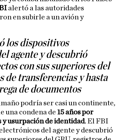
FBI
alertó a las autoridades
on en subirle a un avión y
 los dispositivos
del agente y descubrió
ctos con sus superiores del
s de transferencias y hasta
trega de documentos
amaño podría ser casi un continente,
ple una condena de
15 años por
 y usurpación de identidad
. El FBI
 electrónicos del agente y descubrió
us superiores del GRU, registros de