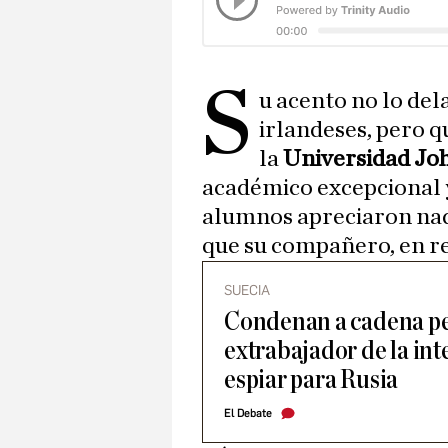
S
u acento no lo del
irlandeses, pero q
la
Universidad
Jo
académico excepcional y 
alumnos apreciaron nad
que su compañero, en rea
SUECIA
Condenan a cadena pe
extrabajador de la int
espiar para Rusia
El Debate