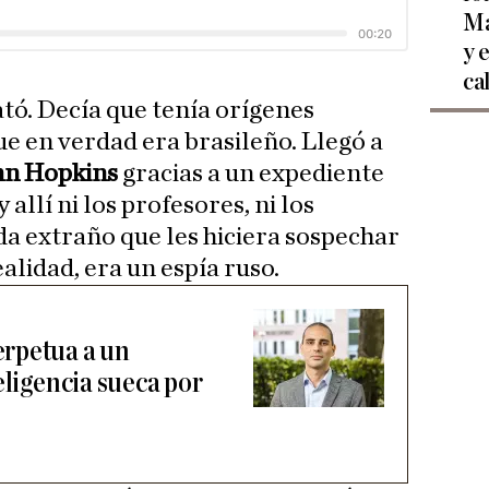
Ma
y 
ca
ató. Decía que tenía orígenes
ue en verdad era brasileño. Llegó a
hn Hopkins
gracias a un expediente
allí ni los profesores, ni los
a extraño que les hiciera sospechar
lidad, era un espía ruso.
rpetua a un
eligencia sueca por