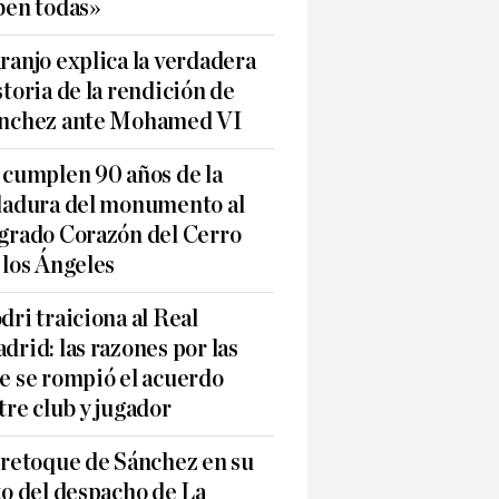
ben todas»
ranjo explica la verdadera
storia de la rendición de
nchez ante Mohamed VI
 cumplen 90 años de la
ladura del monumento al
grado Corazón del Cerro
 los Ángeles
dri traiciona al Real
drid: las razones por las
e se rompió el acuerdo
tre club y jugador
 retoque de Sánchez en su
to del despacho de La