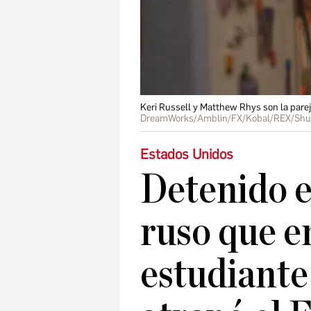
Keri Russell y Matthew Rhys son la parej
DreamWorks/Amblin/FX/Kobal/REX/Shut
Estados Unidos
Detenido e
ruso que 
estudiante