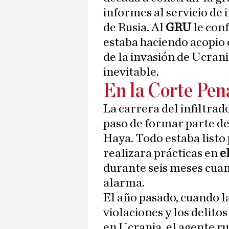
informes al servicio de
de Rusia. Al
GRU
le con
estaba haciendo acopio
de la invasión de Ucran
inevitable.
En la Corte Pen
La carrera del infiltrad
paso de formar parte de
Haya. Todo estaba listo
realizara prácticas en
e
durante seis meses cuan
alarma.
El año pasado, cuando la
violaciones y los delito
en Ucrania, el agente ru