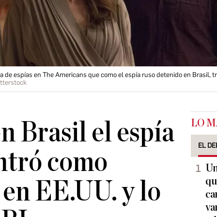
a de espías en The Americans que como el espía ruso detenido en Brasil, t
terstock
LO M
n Brasil el espía
EL DE
entró como
Un
qu
 en EE.UU. y lo
ca
va