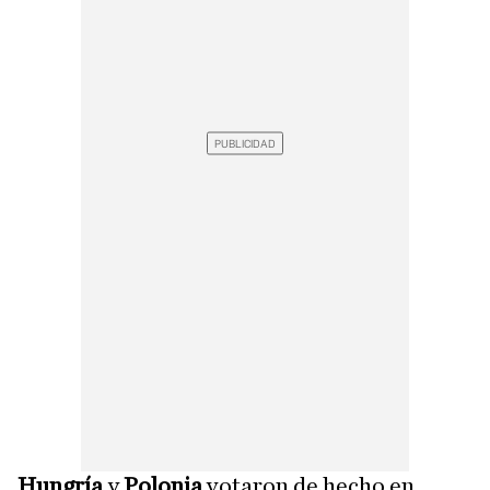
Hungría
y
Polonia
votaron de hecho en