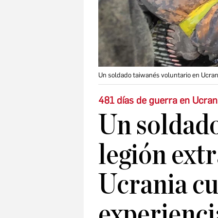
Un soldado taiwanés voluntario en Ucran
481 días de guerra en Ucran
Un soldado
legión ext
Ucrania cu
experienci