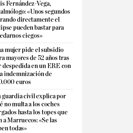
is Fernández-Vega,
talmólogo: «Unos segundos
rando directamente el
lipse pueden bastar para
edarnos ciegos»
a mujer pide el subsidio
ra mayores de 52 años tras
r despedida en un ERE con
a indemnización de
0.000 euros
 guardia civil explica por
é no multa a los coches
rgados hasta los topes que
n a Marruecos: «Se las
ben todas»