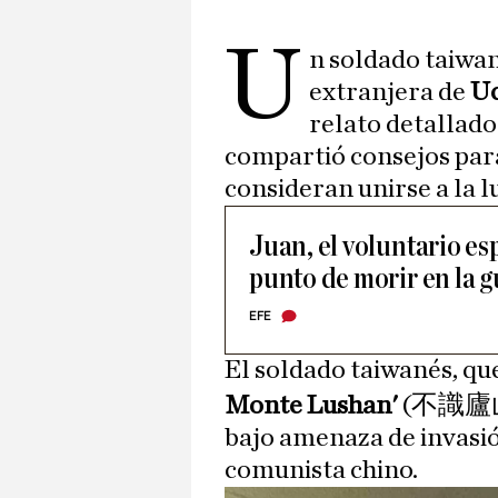
U
n soldado taiwan
extranjera de
Uc
relato detallado
compartió consejos para
consideran unirse a la l
Juan, el voluntario es
punto de morir en la 
EFE
El soldado taiwanés, qu
Monte Lushan'
(不識廬山),
bajo amenaza de invasió
comunista chino.