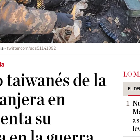
ia
twitter.com/sds51141892
ia
LO M
 taiwanés de la
EL DE
ranjera en
Nu
Ma
enta su
a 
le
a en la guerra