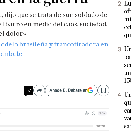
Lu
of
a, dijo que se trata de «un soldado de
mi
l barro en medio del caos, suciedad,
ec
el dolor»
qu
modelo brasileña y francotiradora en
Un
combate
pa
se
un
15
52
Añade El Debate en
Compartir
Save
Un
qu
ca
va
sa