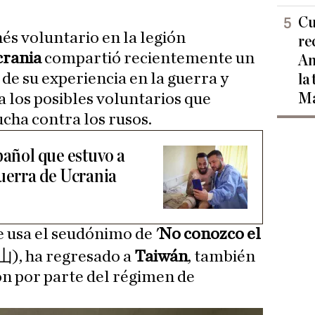
Cu
és voluntario en la legión
re
rania
compartió recientemente un
Am
 de su experiencia en la guerra y
la
Ma
 los posibles voluntarios que
ucha contra los rusos.
pañol que estuvo a
guerra de Ucrania
e usa el seudónimo de '
No conozco el
 ha regresado a
Taiwán
, también
n por parte del régimen de