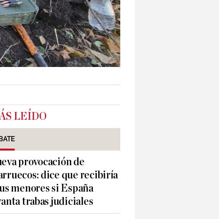
ÁS LEÍDO
BATE
eva provocación de
rruecos: dice que recibiría
sus menores si España
vanta trabas judiciales