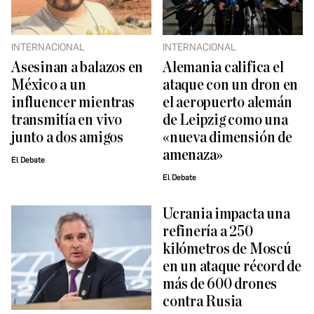
INTERNACIONAL
INTERNACIONAL
Asesinan a balazos en
Alemania califica el
México a un
ataque con un dron en
influencer mientras
el aeropuerto alemán
transmitía en vivo
de Leipzig como una
junto a dos amigos
«nueva dimensión de
amenaza»
El Debate
El Debate
Ucrania impacta una
refinería a 250
kilómetros de Moscú
en un ataque récord de
más de 600 drones
contra Rusia