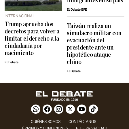
inmigrantes en su país
El Debate,EFE
INTERNACIONAL
Trump aprueba dos
Taiwán realiza un
decretos para volver a
simulacro militar con
limitar el derecho a la
evacuación del
ciudadanía por
presidente ante un
nacimiento
hipotético ataque
chino
El Debate
El Debate
QUIÉNES SOMOS
CONTÁCTANOS
TÉRMINOS Y CONDICIONES
P. DE PRIVACIDAD