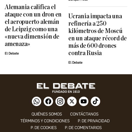
Alemania califica el
ataque con un dron en
Ucrania impacta una
el aeropuerto alemán
refinería a 250
de Leipzig como una
kilómetros de Moscú
«nueva dimensión de
en un ataque récord de
amenaza»
más de 600 drones
contra Rusia
El Debate
El Debate
QUIÉNES SOMOS
CONTÁCTANOS
TÉRMINOS Y CONDICIONES
P. DE PRIVACIDAD
P. DE COOKIES
P. DE COMENTARIOS