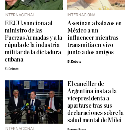
INTERNACIONAL
INTERNACIONAL
EE.UU. sanciona al
Asesinan a balazos en
ministro de las
México a un
Fuerzas Armadas y a la
influencer mientras
cúpula de la industria
transmitía en vivo
militar de la dictadura
junto a dos amigos
cubana
El Debate
El Debate
El canciller de
Argentina insta a la
vicepresidenta a
apartarse tras sus
declaraciones sobre la
salud mental de Milei
INTERNACIONAL
Europa Press