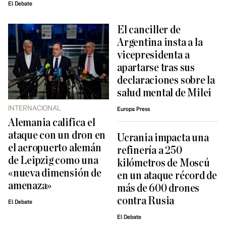
El Debate
El canciller de
Argentina insta a la
vicepresidenta a
apartarse tras sus
declaraciones sobre la
salud mental de Milei
INTERNACIONAL
Europa Press
Alemania califica el
ataque con un dron en
Ucrania impacta una
el aeropuerto alemán
refinería a 250
de Leipzig como una
kilómetros de Moscú
«nueva dimensión de
en un ataque récord de
amenaza»
más de 600 drones
contra Rusia
El Debate
El Debate