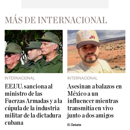
MÁS DE INTERNACIONAL
INTERNACIONAL
INTERNACIONAL
EE.UU. sanciona al
Asesinan a balazos en
ministro de las
México a un
Fuerzas Armadas y a la
influencer mientras
cúpula de la industria
transmitía en vivo
militar de la dictadura
junto a dos amigos
cubana
El Debate