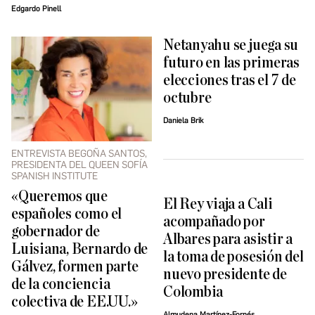
Edgardo Pinell
Netanyahu se juega su
futuro en las primeras
elecciones tras el 7 de
octubre
Daniela Brik
ENTREVISTA BEGOÑA SANTOS,
PRESIDENTA DEL QUEEN SOFÍA
SPANISH INSTITUTE
«Queremos que
El Rey viaja a Cali
españoles como el
acompañado por
gobernador de
Albares para asistir a
Luisiana, Bernardo de
la toma de posesión del
Gálvez, formen parte
nuevo presidente de
de la conciencia
Colombia
colectiva de EE.UU.»
Almudena Martínez-Fornés