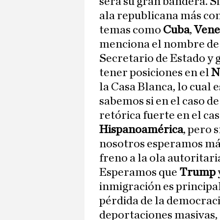
será su gran bandera. 
ala republicana más co
temas como
Cuba
,
Vene
menciona el nombre d
Secretario de Estado y
tener posiciones en el
N
la Casa Blanca, lo cual 
sabemos si en el caso d
retórica fuerte en el c
Hispanoamérica
, pero 
nosotros esperamos más
freno a la ola autoritari
Esperamos que
Trump
inmigración es principa
pérdida de la democraci
deportaciones masivas, 