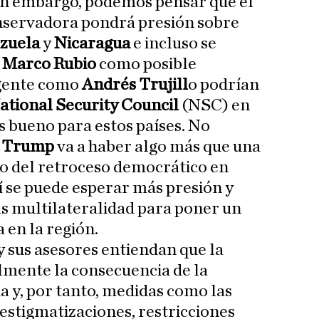
Sin embargo, podemos pensar que el
nservadora pondrá presión sobre
zuela
y
Nicaragua
e incluso se
e
Marco Rubio
como posible
 gente como
Andrés Trujill
o podrían
ational Security Council
(NSC) en
es bueno para estos países. No
e
Trump
va a haber algo más que una
aso del retroceso democrático en
sí se puede esperar más presión y
 multilateralidad para poner un
a en la región.
y sus asesores entiendan que la
lmente la consecuencia de la
a y, por tanto, medidas como las
estigmatizaciones, restricciones