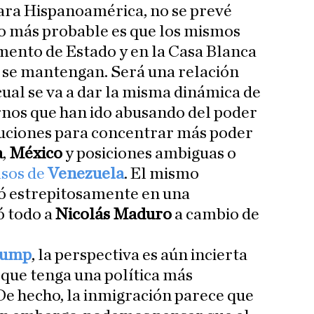
para Hispanoamérica, no se prevé
 lo más probable es que los mismos
ento de Estado y en la Casa Blanca
n se mantengan. Será una relación
cual se va a dar la misma dinámica de
rnos que han ido abusando del poder
ituciones para concentrar más poder
a
,
México
y posiciones ambiguas o
asos de
Venezuela
. El mismo
ó estrepitosamente en una
ó todo a
Nicolás Maduro
a cambio de
rump
, la perspectiva es aún incierta
que tenga una política más
 De hecho, la inmigración parece que