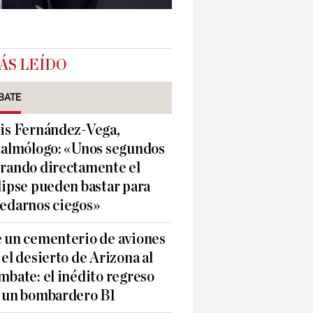
ÁS LEÍDO
BATE
is Fernández-Vega,
talmólogo: «Unos segundos
rando directamente el
lipse pueden bastar para
edarnos ciegos»
 un cementerio de aviones
 el desierto de Arizona al
mbate: el inédito regreso
 un bombardero B1