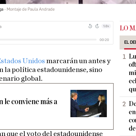
ga
Montaje de Paula Andrade
LO M
EL DE
Lu
Estados Unidos
marcarán un antes y
of
n la política estadounidense, sino
mi
enario global.
ec
qu
n le conviene más a
De
en
co
de
n que el voto del estadounidense