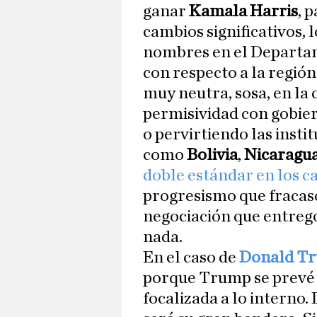
ganar
Kamala Harris
, 
cambios significativos,
nombres en el Departam
con respecto a la regió
muy neutra, sosa, en la 
permisividad con gobie
o pervirtiendo las inst
como
Bolivia
,
Nicaragu
doble estándar en los c
progresismo que fracas
negociación que entreg
nada.
En el caso de
Donald T
porque Trump se prevé 
focalizada a lo interno.