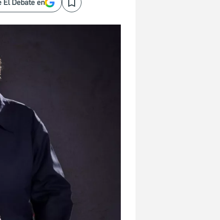
 El Debate en
Save