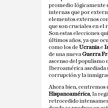
promedio lógicamente 
internas que por extern
elementos externos co
que son cruciales en el 
Son estas elecciones qu
últimos años, ya que oc
como los de
Ucrania
e
I
de una nueva
Guerra Fr
ascenso del populismo 
Iberoamérica asediada s
corrupción y la inmigra
Ahora bien, centremos 
Hispanoamérica
, la re
retrocedido intensament