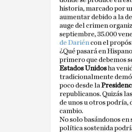
donde se produce en es
historia, marcado por un
aumentar debido a la de
auge del crimen organiz
septiembre, 35.000 ven
de Darién
con el propósi
¿Qué pasará en Hispan
primero que debemos se
Estados Unidos
ha veni
tradicionalmente demóc
poco desde la
Presidenc
republicanos. Quizás las
de unos u otros podría,
cambio.
No solo basándonos en su
política sostenida podrí