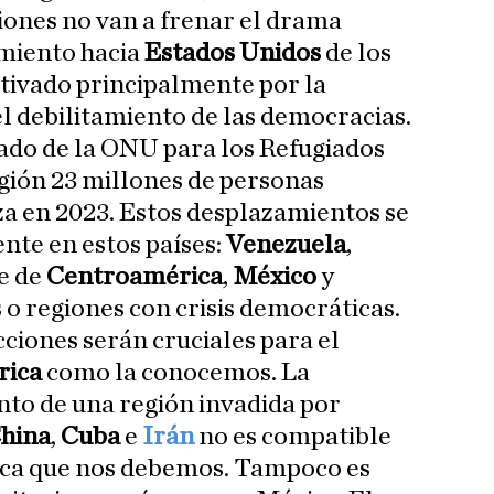
iones no van a frenar el drama
miento hacia
Estados Unidos
de los
tivado principalmente por la
 el debilitamiento de las democracias.
ado de la ONU para los Refugiados
gión 23 millones de personas
za en 2023. Estos desplazamientos se
nte en estos países:
Venezuela
,
te de
Centroamérica
,
México
y
s o regiones con crisis democráticas.
ecciones serán cruciales para el
rica
como la conocemos. La
to de una región invadida por
hina
,
Cuba
e
Irán
no es compatible
ica que nos debemos. Tampoco es