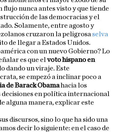
tos momentos el mayor éxodo de su
 flujo nunca antes visto y que tiende
strucción de las democracias y el
ado. Solamente, entre agosto y
ezolanos cruzaron la peligrosa
selva
to de llegar a Estados Unidos.
oamérica con un nuevo Gobierno? Lo
ñalar es que el
voto hispano
en
do dando un viraje. Este
rata, se empezó a inclinar poco a
ia de Barack Obama
hacia los
 decisiones en política internacional
 de alguna manera, explicar este
s discursos, sino lo que ha sido una
amos decir lo siguiente: en el caso de