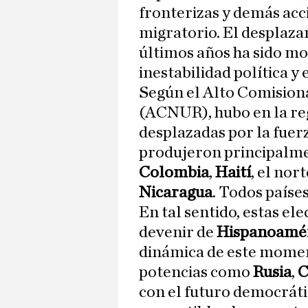
fronterizas y demás acc
migratorio. El desplaza
últimos años ha sido mo
inestabilidad política y
Según el Alto Comision
(ACNUR), hubo en la re
desplazadas por la fuer
produjeron principalme
Colombia
,
Haití
, el nor
Nicaragua
. Todos paíse
En tal sentido, estas el
devenir de
Hispanoamé
dinámica de este momen
potencias como
Rusia
,
C
con el futuro democrát