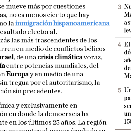
se mueve más por cuestiones
Nu
Ma
as, no es menos cierto que hay
a 
mo la
inmigración hispanoamericana
le
resultado electoral.
izás las más trascendentes de los
El
urren en medio de conflictos bélicos
dó
srael
, de una
crisis climática
voraz,
añ
ía
entre potencias mundiales, del
de
en
Europa
y en medio de una
Ma
in tregua por el autoritarismo, la
Un
ción sin precedentes.
pa
única y exclusivamente en
se
un
gión en donde la democracia ha
15
e en los últimos 25 años. La región