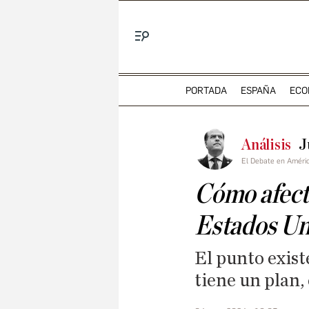
Menú
PORTADA
ESPAÑA
ECO
Análisis
J
El Debate en Améri
Cómo afect
Estados Un
El punto exis
tiene un plan, 