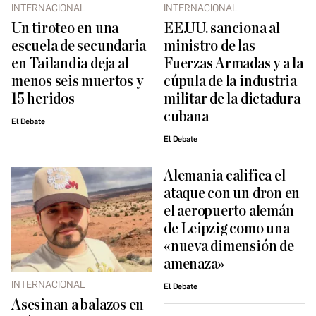
INTERNACIONAL
INTERNACIONAL
Un tiroteo en una
EE.UU. sanciona al
escuela de secundaria
ministro de las
en Tailandia deja al
Fuerzas Armadas y a la
menos seis muertos y
cúpula de la industria
15 heridos
militar de la dictadura
cubana
El Debate
El Debate
Alemania califica el
ataque con un dron en
el aeropuerto alemán
de Leipzig como una
«nueva dimensión de
amenaza»
INTERNACIONAL
El Debate
Asesinan a balazos en