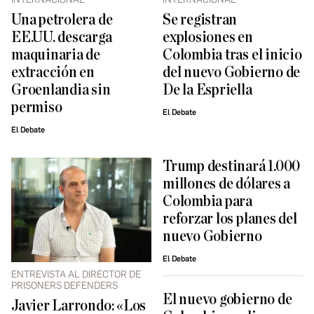
Una petrolera de
Se registran
EE.UU. descarga
explosiones en
maquinaria de
Colombia tras el inicio
extracción en
del nuevo Gobierno de
Groenlandia sin
De la Espriella
permiso
El Debate
El Debate
Trump destinará 1.000
millones de dólares a
Colombia para
reforzar los planes del
nuevo Gobierno
El Debate
ENTREVISTA AL DIRECTOR DE
PRISONERS DEFENDERS
El nuevo gobierno de
Javier Larrondo: «Los