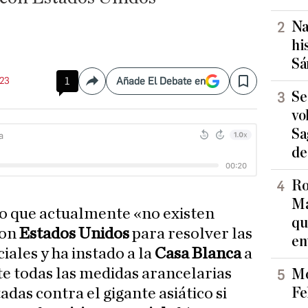
Na
hi
Sá
:23
1
Añade El Debate en
Compartir
Save
Se
vo
Sa
de
Ro
Ma
o que actualmente «no existen
qu
con
Estados Unidos
para resolver las
en
ales y ha instado a la
Casa Blanca
a
 todas las medidas arancelarias
Mo
Fe
das contra el gigante asiático si