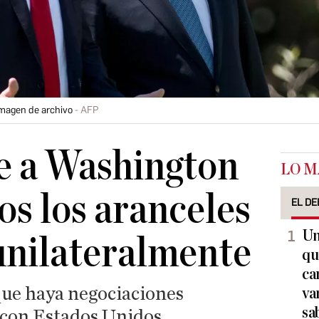
imagen de archivo
AFP
e a Washington
LO M
os los aranceles
EL DE
Un
unilateralmente
qu
ca
ue haya negociaciones
va
sa
 con Estados Unidos