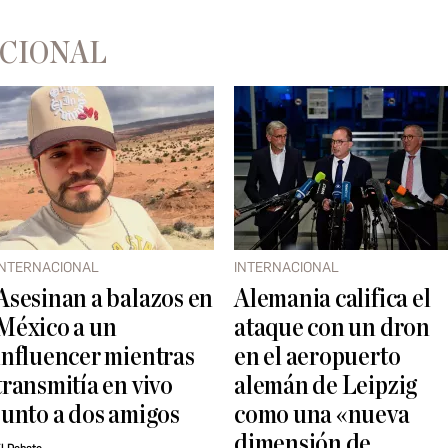
ACIONAL
INTERNACIONAL
INTERNACIONAL
Asesinan a balazos en
Alemania califica el
México a un
ataque con un dron
influencer mientras
en el aeropuerto
transmitía en vivo
alemán de Leipzig
junto a dos amigos
como una «nueva
dimensión de