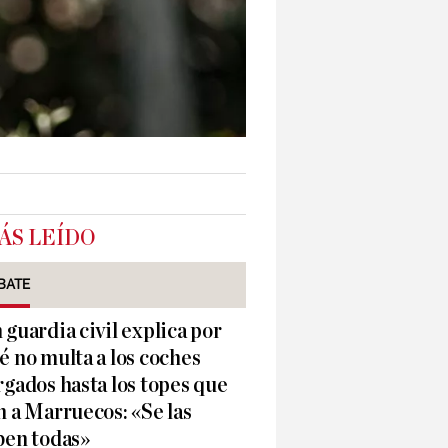
ÁS LEÍDO
BATE
 guardia civil explica por
é no multa a los coches
rgados hasta los topes que
n a Marruecos: «Se las
ben todas»