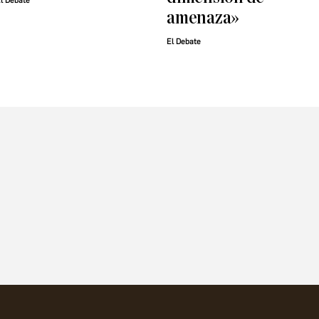
l Debate
amenaza»
El Debate