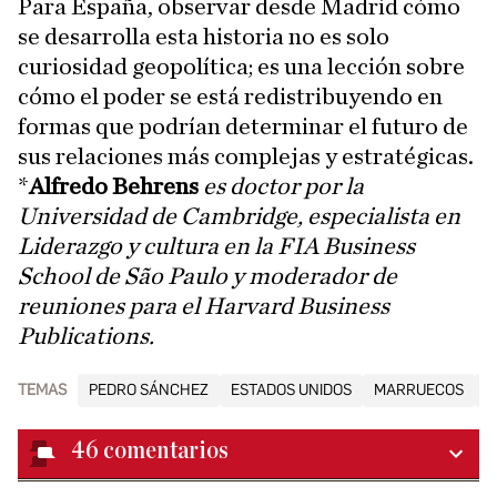
Para España, observar desde Madrid cómo
se desarrolla esta historia no es solo
curiosidad geopolítica; es una lección sobre
cómo el poder se está redistribuyendo en
formas que podrían determinar el futuro de
sus relaciones más complejas y estratégicas.
*
Alfredo Behrens
es doctor por la
Universidad de Cambridge, especialista en
Liderazgo y cultura en la FIA Business
School de São Paulo y moderador de
reuniones para el Harvard Business
Publications.
TEMAS
PEDRO SÁNCHEZ
ESTADOS UNIDOS
MARRUECOS
D
46
comentarios