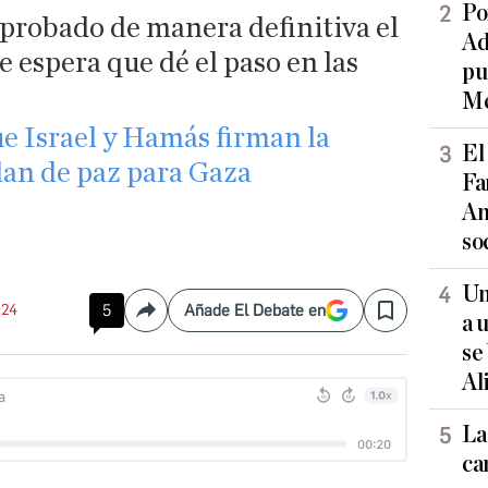
Po
aprobado de manera definitiva el
Ad
e espera que dé el paso en las
pu
Me
e Israel y Hamás firman la
El
lan de paz para Gaza
Fa
An
so
Un
:24
5
Añade El Debate en
Compartir
Save
a 
se
Al
La
ca