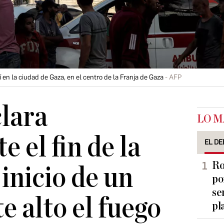
en la ciudad de Gaza, en el centro de la Franja de Gaza
AFP
lara
LO M
e el fin de la
EL DE
Ro
 inicio de un
po
se
 alto el fuego
pl