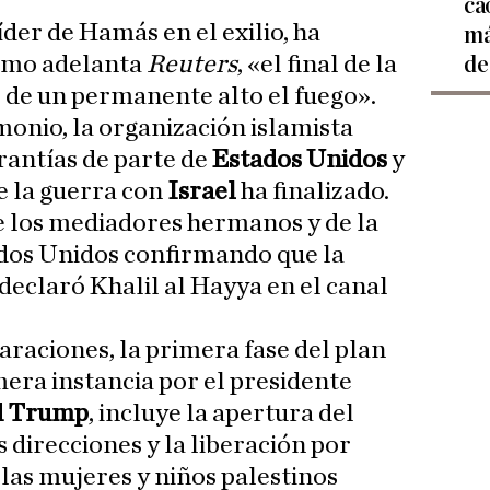
ca
líder de Hamás en el exilio, ha
má
como adelanta
Reuters
, «el final de la
de
io de un permanente alto el fuego».
monio, la organización islamista
rantías de parte de
Estados Unidos
y
e la guerra con
Israel
ha finalizado.
e los mediadores hermanos y de la
dos Unidos confirmando que la
, declaró Khalil al Hayya en el canal
araciones, la primera fase del plan
era instancia por el presidente
d Trump
, incluye la apertura del
 direcciones y la liberación por
 las mujeres y niños palestinos