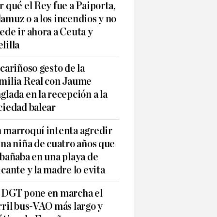
r qué el Rey fue a Paiporta,
amuz o a los incendios y no
ede ir ahora a Ceuta y
lilla
 cariñoso gesto de la
milia Real con Jaume
glada en la recepción a la
ciedad balear
 marroquí intenta agredir
una niña de cuatro años que
 bañaba en una playa de
icante y la madre lo evita
 DGT pone en marcha el
rril bus-VAO más largo y