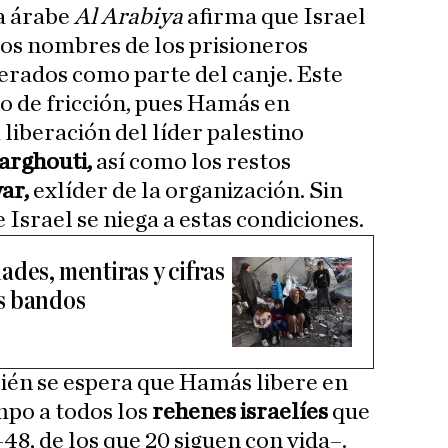
a árabe
Al Arabiya
afirma que Israel
os nombres de los prisioneros
berados como parte del canje. Este
o de fricción, pues Hamás en
 liberación del líder palestino
rghouti,
así como los restos
ar,
exlíder de la organización. Sin
Israel se niega a estas condiciones.
ades, mentiras y cifras
s bandos
bién se espera que Hamás libere en
mpo a todos los
rehenes israelíes
que
48, de los que 20 siguen con vida–.