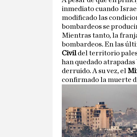
A pesar de que en princi
inmediato cuando Israel
modificado las condicion
bombardeos se producirá
Mientras tanto, la franj
bombardeos. En las últi
Civil
del territorio pale
han quedado atrapadas b
derruido. A su vez, el
Mi
confirmado la muerte de