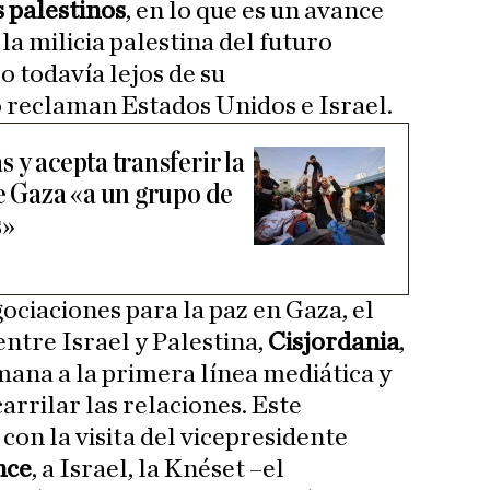
 palestinos
, en lo que es un avance
la milicia palestina del futuro
o todavía lejos de su
 reclaman Estados Unidos e Israel.
 y acepta transferir la
e Gaza «a un grupo de
s»
ociaciones para la paz en Gaza, el
entre Israel y Palestina,
Cisjordania
,
emana a la primera línea mediática y
rrilar las relaciones. Este
con la visita del vicepresidente
nce
, a Israel, la Knéset –el