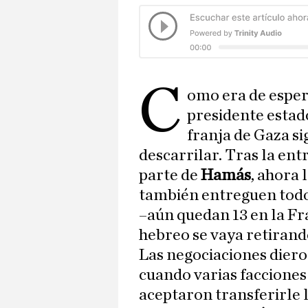
C
omo era de espera
presidente esta
franja de Gaza s
descarrilar. Tras la ent
parte de
Hamás
, ahora 
también entreguen todos
–aún quedan 13 en la Fra
hebreo se vaya retiran
Las negociaciones diero
cuando varias facciones
aceptaron transferirle l