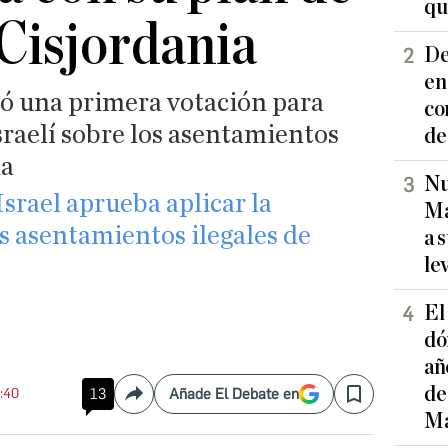
qu
Cisjordania
De
en
bó una primera votación para
co
israelí sobre los asentamientos
de
ia
Nu
srael aprueba aplicar la
Ma
s asentamientos ilegales de
a 
le
El
dó
añ
de
4:40
13
Añade El Debate en
Compartir
Save
Ma