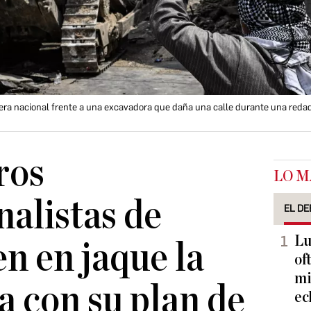
era nacional frente a una excavadora que daña una calle durante una redada 
ros
LO M
nalistas de
EL DE
Lu
en en jaque la
of
mi
a con su plan de
ec