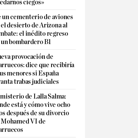
edarnos ciegos»
 un cementerio de aviones
 el desierto de Arizona al
mbate: el inédito regreso
 un bombardero B1
eva provocación de
rruecos: dice que recibiría
sus menores si España
vanta trabas judiciales
 misterio de Lalla Salma:
nde está y cómo vive ocho
os después de su divorcio
 Mohamed VI de
rruecos