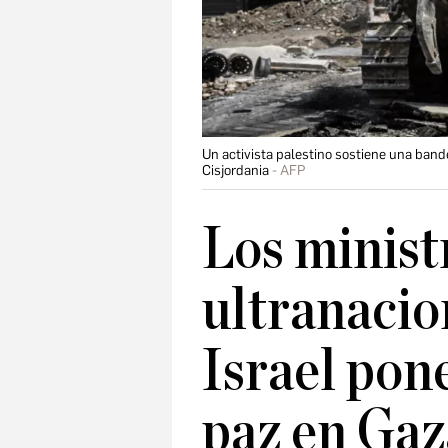
Un activista palestino sostiene una band
Cisjordania
AFP
Los minist
ultranacio
Israel pon
paz en Gaz