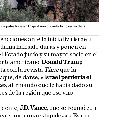
 de palestinos en Cisjordania durante la cosecha de la
acciones ante la iniciativa israelí
dania han sido duras y ponen en
el Estado judío y su mayor socio en el
norteamericano,
Donald Trump
,
ta con la revista
Time
que la
 que, de darse,
«Israel perdería el
s»
, afirmando que le había dado su
bes de la región que eso «no
sidente,
J.D. Vance
, que se reunió con
idea como «una estupidez». «Es una