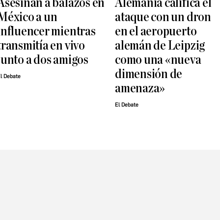
Asesinan a balazos en
Alemania califica el
México a un
ataque con un dron
influencer mientras
en el aeropuerto
transmitía en vivo
alemán de Leipzig
junto a dos amigos
como una «nueva
dimensión de
l Debate
amenaza»
El Debate