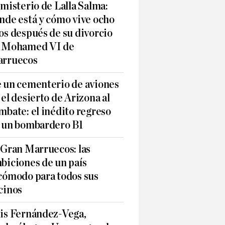
 misterio de Lalla Salma:
nde está y cómo vive ocho
os después de su divorcio
 Mohamed VI de
rruecos
 un cementerio de aviones
 el desierto de Arizona al
mbate: el inédito regreso
 un bombardero B1
 Gran Marruecos: las
biciones de un país
cómodo para todos sus
cinos
is Fernández-Vega,