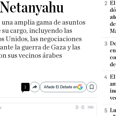
 Netanyahu
El
dó
añ
 una amplia gama de asuntos
de
su cargo, incluyendo las
Ma
s Unidos, las negociaciones
De
ante la guerra de Gaza y las
en
con sus vecinos árabes
co
de
El
am
1
Añade El Debate en
Compartir
Save
in
ve
Lu