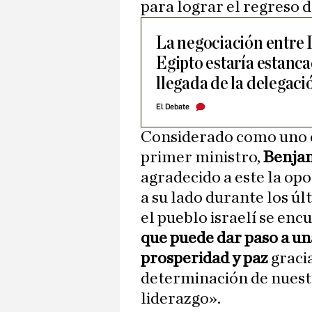
para lograr el regreso 
La negociación entre 
Egipto estaría estancad
llegada de la delegac
El Debate
Considerado como uno d
primer ministro,
Benja
agradecido a este la op
a su lado durante los úl
el pueblo israelí se en
que puede dar paso a un
prosperidad y paz
graci
determinación de nuestr
liderazgo».