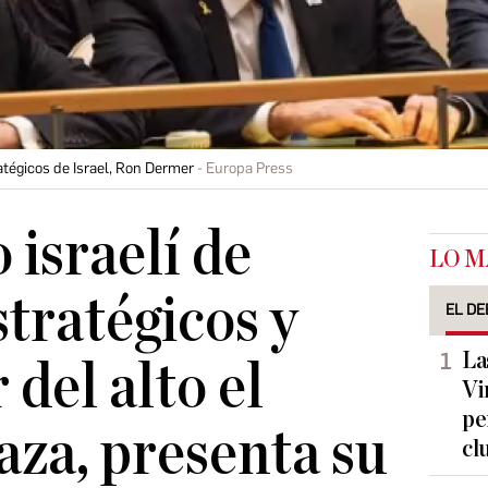
atégicos de Israel, Ron Dermer
Europa Press
 israelí de
LO M
tratégicos y
EL DE
La
del alto el
Vi
pe
aza, presenta su
cl