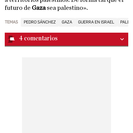
futuro de
Gaza
sea palestino».
TEMAS
PEDRO SÁNCHEZ
GAZA
GUERRA EN ISRAEL
PALES
4
comentarios