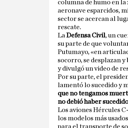
columna de humo en la z
aeronave esparcidos, mi
sector se acercan al lug
rescate.
La
Defensa Civil
, un cu
su parte de que voluntar
Putumayo, «en articula
socorro, se desplazan y
y divulgó un video de re
Por su parte, el presid
lamentó lo sucedido y m
que no tengamos muerto
no debió haber sucedido
Los aviones Hércules C
los modelos más usados
para el transporte de so