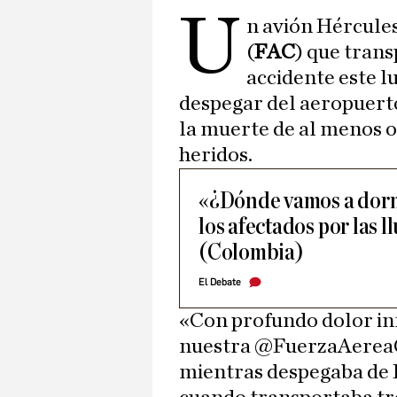
U
n avión Hércules
(
FAC
) que trans
accidente este 
despegar del aeropuert
la muerte de al menos o
heridos.
«¿Dónde vamos a dorm
los afectados por las l
(Colombia)
El Debate
«Con profundo dolor in
nuestra @FuerzaAereaCo
mientras despegaba de