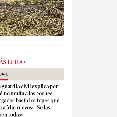
ÁS LEÍDO
BATE
 guardia civil explica por
é no multa a los coches
rgados hasta los topes que
n a Marruecos: «Se las
ben todas»