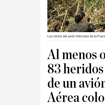
Los restos del avión Hércules de la Fuer
Al menos 
83 heridos
de un avió
Aérea col