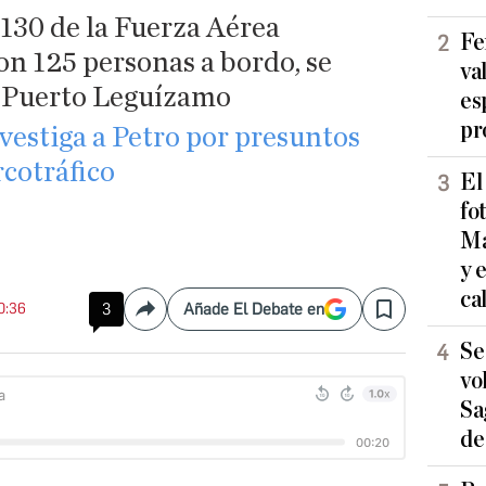
130 de la Fuerza Aérea
Fe
n 125 personas a bordo, se
va
en Puerto Leguízamo
es
pr
vestiga a Petro por presuntos
rcotráfico
El
fo
Ma
y 
ca
20:36
3
Añade El Debate en
Compartir
Save
Se
vo
Sa
de