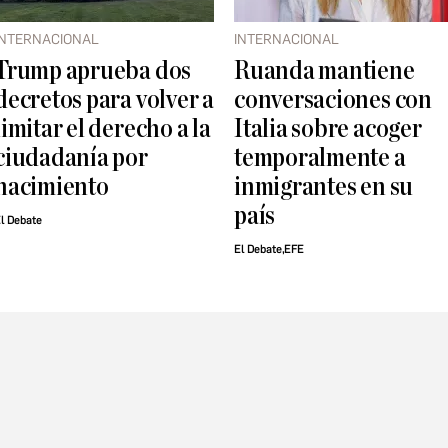
INTERNACIONAL
INTERNACIONAL
Trump aprueba dos
Ruanda mantiene
decretos para volver a
conversaciones con
limitar el derecho a la
Italia sobre acoger
ciudadanía por
temporalmente a
nacimiento
inmigrantes en su
país
l Debate
El Debate,EFE