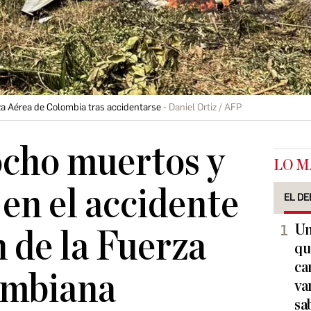
za Aérea de Colombia tras accidentarse
Daniel Ortiz / AFP
ocho muertos y
LO M
 en el accidente
EL DE
Un
n de la Fuerza
qu
ca
ombiana
va
sa