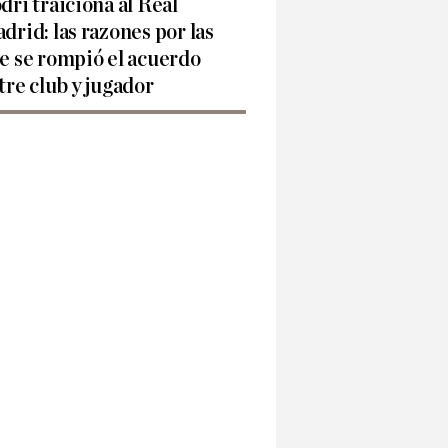
dri traiciona al Real
drid: las razones por las
e se rompió el acuerdo
tre club y jugador