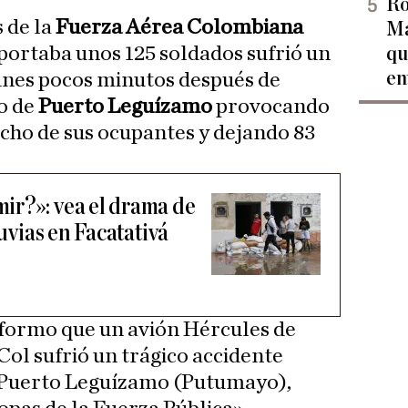
Ro
 de la
Fuerza Aérea Colombiana
Ma
portaba unos 125 soldados sufrió un
qu
en
lunes pocos minutos después de
o de
Puerto Leguízamo
provocando
cho de sus ocupantes y dejando 83
ir?»: vea el drama de
luvias en Facatativá
formo que un avión Hércules de
l sufrió un trágico accidente
 Puerto Leguízamo (Putumayo),