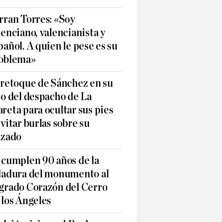
rran Torres: «Soy
lenciano, valencianista y
pañol. A quien le pese es su
oblema»
 retoque de Sánchez en su
to del despacho de La
reta para ocultar sus pies
evitar burlas sobre su
lzado
 cumplen 90 años de la
ladura del monumento al
grado Corazón del Cerro
 los Ángeles