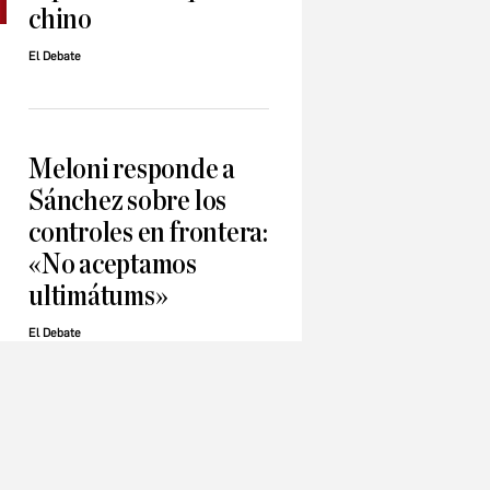
chino
El Debate
Meloni responde a
Sánchez sobre los
controles en frontera:
«No aceptamos
ultimátums»
El Debate