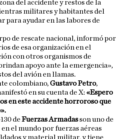
ona del accidente y restos de la
entras militares y habitantes del
ar para ayudar en las labores de
erpo de rescate nacional, informó por
ios de esa organización en el
ción con otros organismos de
 brindan apoyo ante la emergencia»,
stos del avión en llamas.
ente colombiano,
Gustavo Petro
,
anifestó en su cuenta de X:
«Espero
s en este accidente horroroso que
».
-130 de
Fuerzas Armadas
son uno de
 en el mundo por fuerzas aéreas
ldados y material militar, y tiene