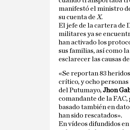
cuando transportaba tro
manifestó el ministro 
su cuenta de
X
.
El jefe de la cartera d
militares ya se encuentr
han activado los protoco
sus familias, así como l
esclarecer las causas del
«Se reportan 83 heridos,
crítico, y ocho personas
del Putumayo,
Jhon Gab
comandante de la FAC, 
basado también en datos
han sido rescatados».
En vídeos difundidos en