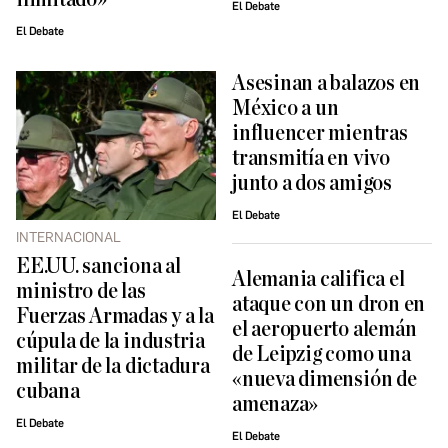
El Debate
El Debate
Asesinan a balazos en
México a un
influencer mientras
transmitía en vivo
junto a dos amigos
El Debate
INTERNACIONAL
EE.UU. sanciona al
Alemania califica el
ministro de las
ataque con un dron en
Fuerzas Armadas y a la
el aeropuerto alemán
cúpula de la industria
de Leipzig como una
militar de la dictadura
«nueva dimensión de
cubana
amenaza»
El Debate
El Debate