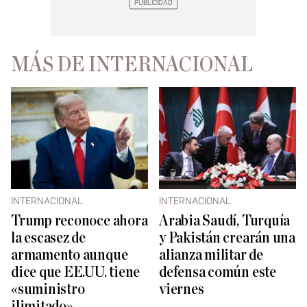
MÁS DE INTERNACIONAL
INTERNACIONAL
INTERNACIONAL
Trump reconoce ahora
Arabia Saudí, Turquía
la escasez de
y Pakistán crearán una
armamento aunque
alianza militar de
dice que EE.UU. tiene
defensa común este
«suministro
viernes
ilimitado»