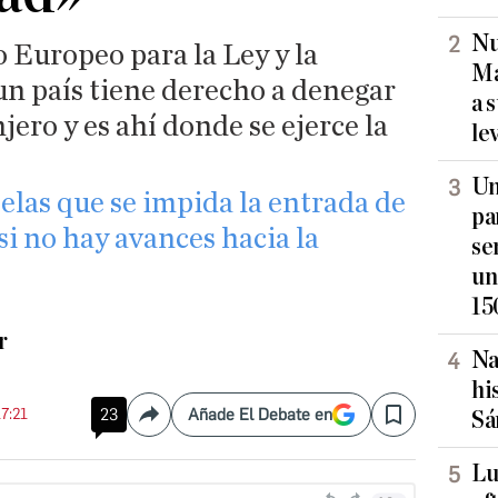
Nu
o Europeo para la Ley y la
Ma
un país tiene derecho a denegar
a 
jero y es ahí donde se ejerce la
le
Un
elas que se impida la entrada de
pa
i no hay avances hacia la
se
un
15
r
Na
hi
17:21
23
Añade El Debate en
Sá
Compartir
Save
Lu