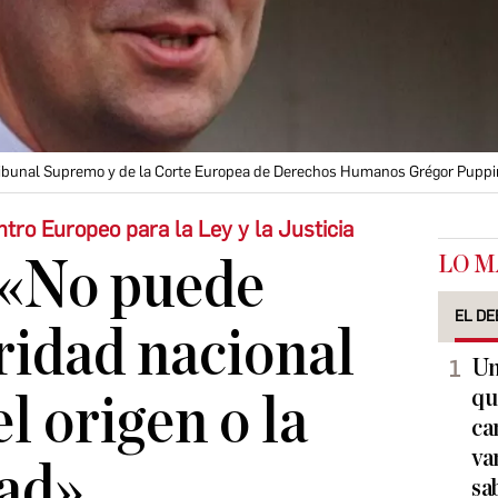
Tribunal Supremo y de la Corte Europea de Derechos Humanos Grégor Pupp
ntro Europeo para la Ley y la Justicia
LO M
 «No puede
EL DE
ridad nacional
Un
qu
l origen o la
ca
va
dad»
sa