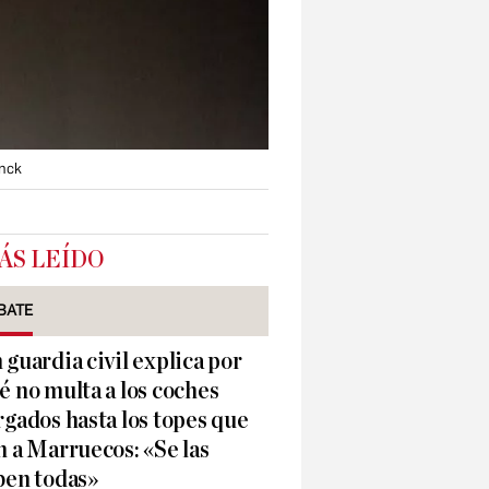
inck
ÁS LEÍDO
BATE
 guardia civil explica por
é no multa a los coches
rgados hasta los topes que
n a Marruecos: «Se las
ben todas»