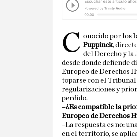
C
onocido por los 
Puppinck
, direc
del Derecho y la 
desde donde defiende di
Europeo de Derechos Hu
toparse con el Tribunal
regularizaciones y prio
perdido.
–¿Es compatible la prio
Europeo de Derechos 
–La respuesta es no: un
en el territorio, se apli