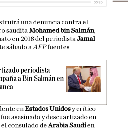
nstruirá una denuncia contra el
ro saudita
Mohamed bin Salmán
,
nato en 2018 del periodista
Jamal
ste sábado a
AFP
fuentes
tizado periodista
paña a Bin Salmán en
lanca
idente en
Estados Unidos
y crítico
, fue asesinado y descuartizado en
 el consulado de
Arabia Saudí
en