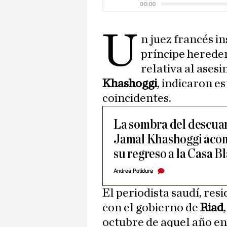
U
n juez francés i
príncipe herede
relativa al asesi
Khashoggi
, indicaron e
coincidentes.
La sombra del descuar
Jamal Khashoggi acom
su regreso a la Casa B
Andrea Polidura
El periodista saudí, res
con el gobierno de
Riad
octubre de aquel año en