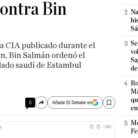
ontra Bin
Na
hi
Sá
Se
la CIA publicado durante el
vo
n, Bin Salmán ordenó el
Sa
ulado saudí de Estambul
de
Ro
Ma
qu
0
Añade El Debate en
Compartir
Save
en
Mo
Fe