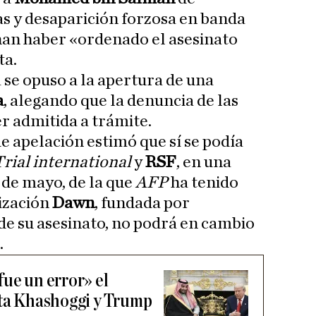
s y desaparición forzosa en banda
han haber «ordenado el asesinato
ta.
a se opuso a la apertura de una
a
, alegando que la denuncia de las
r admitida a trámite.
e apelación estimó que sí se podía
Trial international
y
RSF
, en una
 de mayo, de la que
AFP
ha tenido
ización
Dawn
, fundada por
de su asesinato, no podrá en cambio
.
fue un error» el
sta Khashoggi y Trump