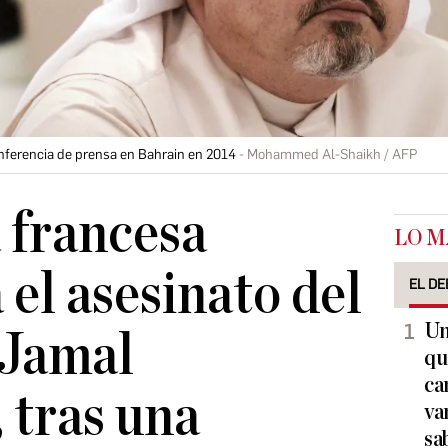
nferencia de prensa en Bahrain en 2014
Mohammed Al-Shaikh / AFP
a francesa
LO M
 el asesinato del
EL DE
Un
 Jamal
qu
ca
 tras una
va
sa