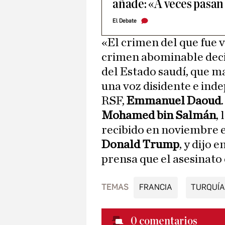
añade: «A veces pasan
El Debate
«El crimen del que fue 
crimen abominable decid
del Estado saudí, que m
una voz disidente e ind
RSF,
Emmanuel Daoud
.
Mohamed bin Salmán
,
recibido en noviembre 
Donald Trump
, y dijo 
prensa que el asesinato
TEMAS
FRANCIA
TURQUÍA
0
comentarios