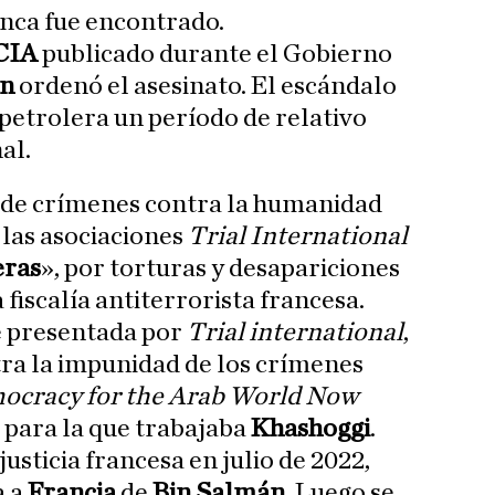
unca fue encontrado.
CIA
publicado durante el Gobierno
án
ordenó el asesinato. El escándalo
 petrolera un período de relativo
al.
n de crímenes contra la humanidad
 las asociaciones
Trial International
eras
», por torturas y desapariciones
 fiscalía antiterrorista francesa.
e presentada por
Trial international
,
ra la impunidad de los crímenes
ocracy for the Arab World Now
 para la que trabajaba
Khashoggi
.
usticia francesa en julio de 2022,
 a
Francia
de
Bin Salmán
. Luego se