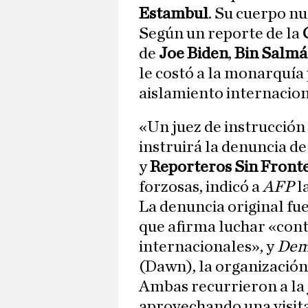
Estambul
. Su cuerpo n
Según un reporte de la
de
Joe Biden
,
Bin Salm
le costó a la monarquía
aislamiento internacion
«Un juez de instrucció
instruirá la denuncia de
y
Reporteros Sin Front
forzosas, indicó a
AFP
la
La denuncia original fu
que afirma luchar «cont
internacionales», y
Dem
(Dawn), la organización
Ambas recurrieron a la j
aprovechando una visita