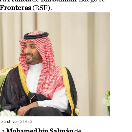
 Fronteras
(RSF).
e archivo
GTRES
 a
Mohamed bin Salmán
de