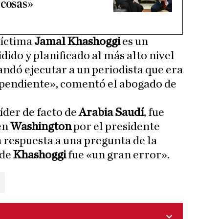
 cosas»
víctima
Jamal Khashoggi
es un
ido y planificado al más alto nivel
andó ejecutar a un periodista que era
ependiente», comentó el abogado de
 líder de facto de
Arabia Saudí
, fue
en
Washington
por el presidente
en respuesta a una pregunta de la
 de
Khashoggi
fue «un gran error».