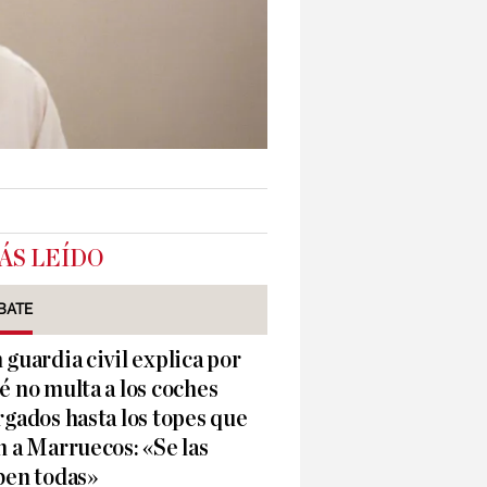
ÁS LEÍDO
BATE
 guardia civil explica por
é no multa a los coches
rgados hasta los topes que
n a Marruecos: «Se las
ben todas»