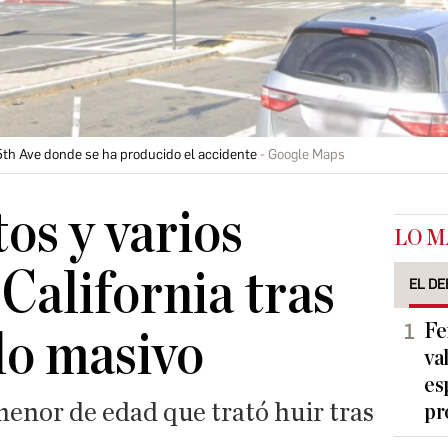
85th Ave donde se ha producido el accidente
Google Maps
os y varios
LO M
California tras
EL DE
Fe
lo masivo
va
es
enor de edad que trató huir tras
pr