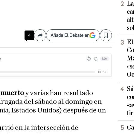
La
ca
al
so
4
Añade El Debate en
Compartir
Save
El
Co
Ma
«s
Oc
Sá
n
muerto
y varias han resultado
co
drugada del sábado al domingo en
«a
nia, Estados Unidos) después de un
fi
Ca
urrió en la intersección de