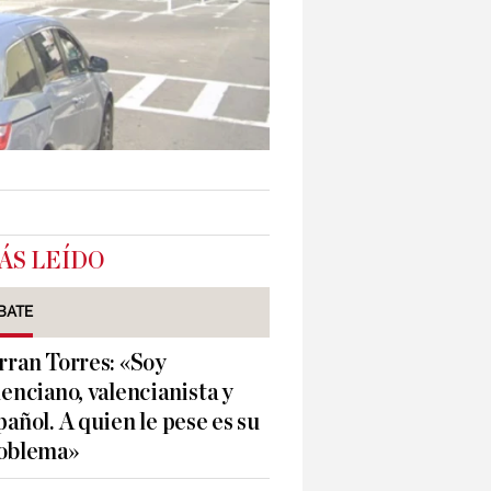
ÁS LEÍDO
BATE
rran Torres: «Soy
lenciano, valencianista y
pañol. A quien le pese es su
oblema»