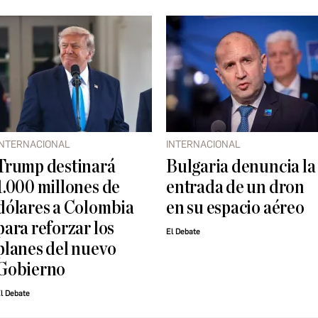
INTERNACIONAL
INTERNACIONAL
Trump destinará
Bulgaria denuncia la
1.000 millones de
entrada de un dron
dólares a Colombia
en su espacio aéreo
para reforzar los
El Debate
planes del nuevo
Gobierno
l Debate