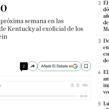
no
El
dó
añ
a próxima semana en las
de
de Kentucky al exoficial de los
Ma
ein
De
en
co
de
2
Añade El Debate en
Compartir
Save
El
am
in
ve
Lu