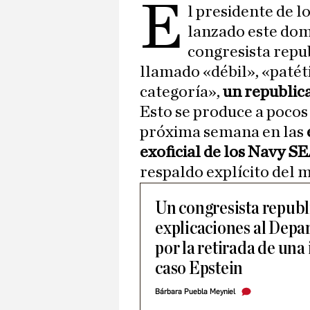
E
l presidente de l
lanzado este dom
congresista repu
llamado «débil», «patét
categoría»,
un republic
Esto se produce a pocos 
próxima semana en las
exoficial de los Navy S
respaldo explícito del 
Un congresista republ
explicaciones al Depa
por la retirada de una
caso Epstein
Bárbara Puebla Meyniel