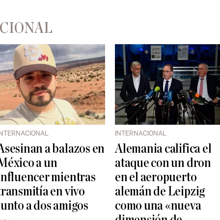
ACIONAL
INTERNACIONAL
INTERNACIONAL
Asesinan a balazos en
Alemania califica el
México a un
ataque con un dron
influencer mientras
en el aeropuerto
transmitía en vivo
alemán de Leipzig
junto a dos amigos
como una «nueva
dimensión de