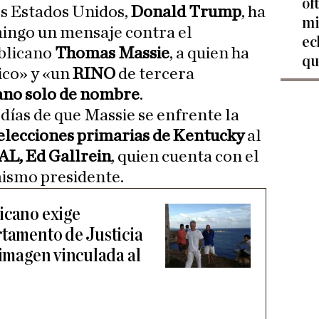
of
os Estados Unidos,
Donald Trump
, ha
mi
ingo un mensaje contra el
ec
blicano
Thomas Massie
, a quien ha
qu
ico» y «un
RINO
de tercera
ano solo de nombre
.
días de que Massie se enfrente la
elecciones primarias de Kentucky
al
EAL, Ed Gallrein
, quien cuenta con el
mismo presidente.
icano exige
rtamento de Justicia
 imagen vinculada al