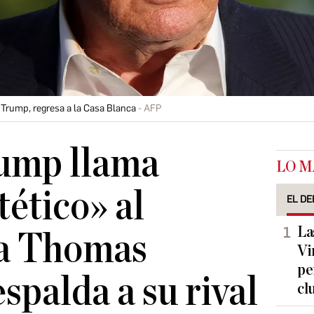
 Trump, regresa a la Casa Blanca
AFP
ump llama
LO M
tético» al
EL DE
La
ta Thomas
Vi
pe
spalda a su rival
cl