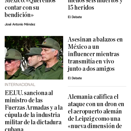
México: «Queremos
menos seis muertos y
contar con su
15 heridos
bendición»
El Debate
José Antonio Méndez
Asesinan a balazos en
México a un
influencer mientras
transmitía en vivo
junto a dos amigos
El Debate
INTERNACIONAL
EE.UU. sanciona al
Alemania califica el
ministro de las
ataque con un dron en
Fuerzas Armadas y a la
el aeropuerto alemán
cúpula de la industria
de Leipzig como una
militar de la dictadura
«nueva dimensión de
cubana